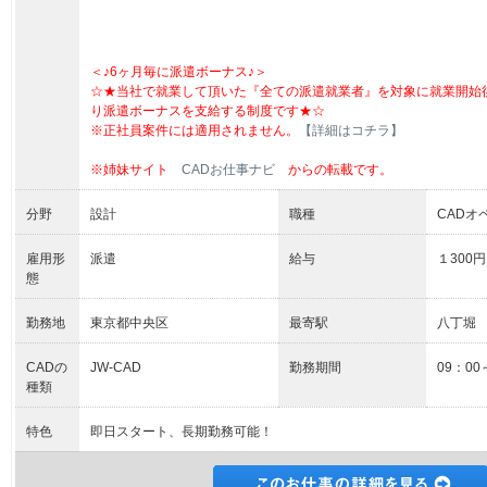
＜♪6ヶ月毎に派遣ボーナス♪＞
☆★当社で就業して頂いた『全ての派遣就業者』を対象に就業開始
り派遣ボーナスを支給する制度です★☆
※正社員案件には適用されません。
【詳細はコチラ】
※姉妹サイト
CADお仕事ナビ
からの転載です。
分野
設計
職種
CADオ
雇用形
派遣
給与
１300円
態
勤務地
東京都中央区
最寄駅
八丁堀
CADの
JW-CAD
勤務期間
09：00
種類
特色
即日スタート、長期勤務可能！