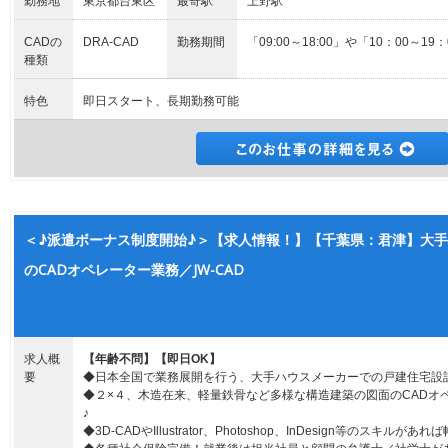
勤務地
東京都台東区
最寄駅
上野駅
CADの
DRA-CAD
勤務期間
「09:00～18:00」や「10：00～
種類
特色
即日スタート、長期勤務可能
＜♪派遣ボーナス制度開始♪＞【求人情報！】【千葉県：君津】大
のCADオペレーター業務／JW-CAD
求人概
【年齢不問】【即日OK】
要
◆日本全国で業務展開を行う、大手ハウスメーカーでの戸建住宅設
◆２×４、木造在来、軽量鉄骨など多様な構造建築の図面のCADオ
♪
◆3D-CADやIllustrator、Photoshop、InDesign等のスキ