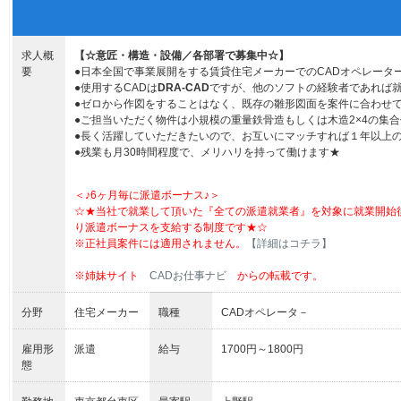
求人概
【☆意匠・構造・設備／各部署で募集中☆】
要
●日本全国で事業展開をする賃貸住宅メーカーでのCADオペレータ
●使用するCADは
DRA-CAD
ですが、他のソフトの経験者であれば就
●ゼロから作図をすることはなく、既存の雛形図面を案件に合わせ
●ご担当いただく物件は小規模の重量鉄骨造もしくは木造2×4の集合
●長く活躍していただきたいので、お互いにマッチすれば１年以上の
●残業も月30時間程度で、メリハリを持って働けます★
＜♪6ヶ月毎に派遣ボーナス♪＞
☆★当社で就業して頂いた『全ての派遣就業者』を対象に就業開始
り派遣ボーナスを支給する制度です★☆
※正社員案件には適用されません。
【詳細はコチラ】
※姉妹サイト
CADお仕事ナビ
からの転載です。
分野
住宅メーカー
職種
CADオペレータ－
雇用形
派遣
給与
1700円～1800円
態