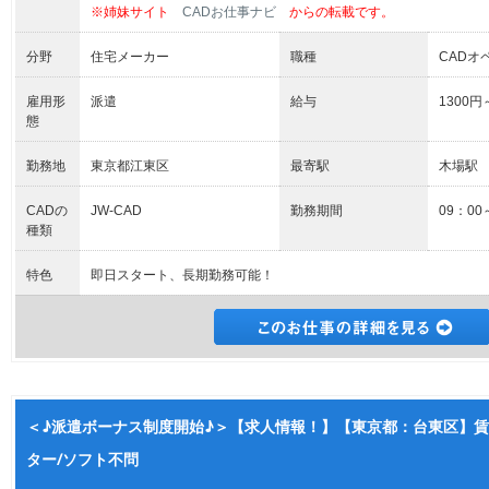
※姉妹サイト
CADお仕事ナビ
からの転載です。
分野
住宅メーカー
職種
CADオ
雇用形
派遣
給与
1300円
態
勤務地
東京都江東区
最寄駅
木場駅
CADの
JW-CAD
勤務期間
09：00
種類
特色
即日スタート、長期勤務可能！
＜♪派遣ボーナス制度開始♪＞【求人情報！】【東京都：台東区】賃
ター/ソフト不問