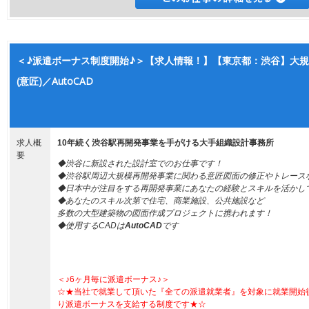
＜♪派遣ボーナス制度開始♪＞【求人情報！】【東京都：渋谷】大規
(意匠)／AutoCAD
求人概
10年続く渋谷駅再開発事業を手がける大手組織設計事務所
要
◆渋谷に新設された設計室でのお仕事です！
◆渋谷駅周辺大規模再開発事業に関わる意匠図面の修正やトレース
◆日本中が注目をする再開発事業にあなたの経験とスキルを活かし
◆あなたのスキル次第で住宅、商業施設、公共施設など
多数の大型建築物の図面作成プロジェクトに携われます！
◆使用するCADは
AutoCAD
です
＜♪6ヶ月毎に派遣ボーナス♪＞
☆★当社で就業して頂いた『全ての派遣就業者』を対象に就業開始
り派遣ボーナスを支給する制度です★☆