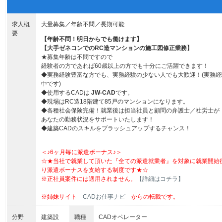
求人概
大量募集／年齢不問／長期可能
要
【年齢不問！明日からでも働けます】
【大手ゼネコンでの
RC
造マンションの施工図修正業務】
★
募集年齢は不問ですので
経験者の方であれば
60
歳以上の方でも十分にご活躍できます！
◆
実務経験豊富な方でも、実務経験の少ない人でも大歓迎！
(
実務経
中です
)
◆
使用する
CAD
は
JW-CAD
です。
◆
現場は
RC
造
18
階建て
85
戸のマンションになります。
◆
各種社会保険完備！就業後は担当社員と顧問の弁護士／社労士が
あなたの勤務状況をサポートいたします！
◆
建築
CAD
のスキルをブラッシュアップするチャンス！
＜♪6ヶ月毎に派遣ボーナス♪＞
☆★当社で就業して頂いた『全ての派遣就業者』を対象に就業開始
り派遣ボーナスを支給する制度です★☆
※正社員案件には適用されません。
【詳細はコチラ】
※姉妹サイト
CADお仕事ナビ
からの転載です。
分野
建築設
職種
CADオペレーター