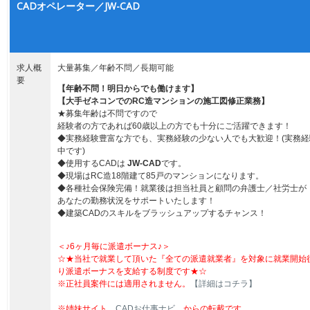
CADオペレーター／JW-CAD
求人概
大量募集／年齢不問／長期可能
要
【年齢不問！明日からでも働けます】
【大手ゼネコンでのRC造マンションの施工図修正業務】
★募集年齢は不問ですので
経験者の方であれば60歳以上の方でも十分にご活躍できます！
◆実務経験豊富な方でも、実務経験の少ない人でも大歓迎！(実務経
中です)
◆使用するCADは
JW-CAD
です。
◆現場はRC造18階建て85戸のマンションになります。
◆各種社会保険完備！就業後は担当社員と顧問の弁護士／社労士が
あなたの勤務状況をサポートいたします！
◆建築CADのスキルをブラッシュアップするチャンス！
＜♪6ヶ月毎に派遣ボーナス♪＞
☆★当社で就業して頂いた『全ての派遣就業者』を対象に就業開始
り派遣ボーナスを支給する制度です★☆
※正社員案件には適用されません。
【詳細はコチラ】
※姉妹サイト
CADお仕事ナビ
からの転載です。