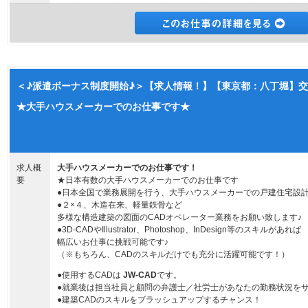
＜♪派遣ボーナス制度開始♪＞【求人情報！】【東京都：八丁堀】交
★大手ハウスメーカーでのお仕事です★
求人概
大手ハウスメーカーでのお仕事です！
要
★日本有数の大手ハウスメーカーでのお仕事です
●日本全国で業務展開を行う、大手ハウスメーカーでの戸建住宅設計
●２×４、木造在来、軽量鉄骨など
多様な構造建築の図面のCADオペレーター業務をお願い致します♪
●3D-CADやIllustrator、Photoshop、InDesign等のスキルがあれば
幅広いお仕事に挑戦可能です♪
（※もちろん、CADのスキルだけでも充分に活躍可能です！）
●使用するCADは
JW-CAD
です。
●就業後は担当社員と顧問の弁護士／社労士があなたの勤務状況を
●建築CADのスキルをブラッシュアップするチャンス！