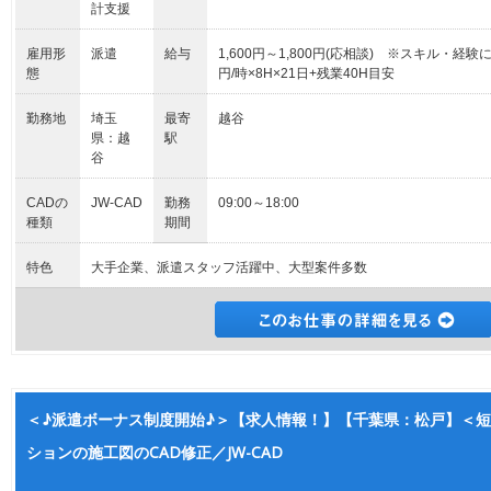
計支援
雇用形
派遣
給与
1,600円～1,800円(応相談) ※スキル・経験
態
円/時×8H×21日+残業40H目安
勤務地
埼玉
最寄
越谷
県：越
駅
谷
CADの
JW-CAD
勤務
09:00～18:00
種類
期間
特色
大手企業、派遣スタッフ活躍中、大型案件多数
＜♪派遣ボーナス制度開始♪＞【求人情報！】【千葉県：松戸】＜
ションの施工図のCAD修正／JW-CAD