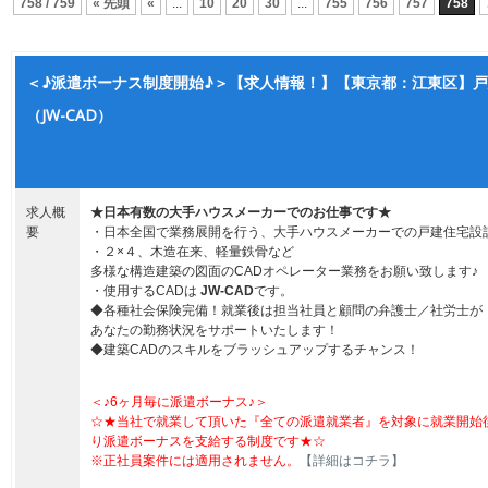
758 / 759
« 先頭
«
...
10
20
30
...
755
756
757
758
＜♪派遣ボーナス制度開始♪＞【求人情報！】【東京都：江東区】戸
（JW-CAD）
求人概
★日本有数の大手ハウスメーカーでのお仕事です★
要
・日本全国で業務展開を行う、大手ハウスメーカーでの戸建住宅設
・２×４、木造在来、軽量鉄骨など
多様な構造建築の図面のCADオペレーター業務をお願い致します♪
・使用するCADは
JW-CAD
です。
◆各種社会保険完備！就業後は担当社員と顧問の弁護士／社労士が
あなたの勤務状況をサポートいたします！
◆建築CADのスキルをブラッシュアップするチャンス！
＜♪6ヶ月毎に派遣ボーナス♪＞
☆★当社で就業して頂いた『全ての派遣就業者』を対象に就業開始
り派遣ボーナスを支給する制度です★☆
※正社員案件には適用されません。
【詳細はコチラ】