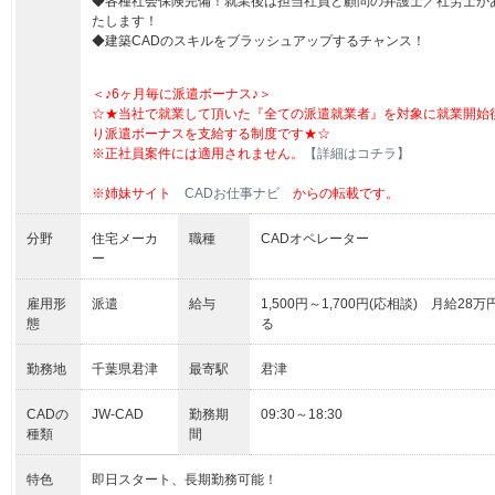
◆各種社会保険完備！就業後は担当社員と顧問の弁護士／社労士が
たします！
◆建築CADのスキルをブラッシュアップするチャンス！
＜♪6ヶ月毎に派遣ボーナス♪＞
☆★当社で就業して頂いた『全ての派遣就業者』を対象に就業開始
り派遣ボーナスを支給する制度です★☆
※正社員案件には適用されません。
【詳細はコチラ】
※姉妹サイト
CADお仕事ナビ
からの転載です。
分野
住宅メーカ
職種
CADオペレーター
ー
雇用形
派遣
給与
1,500円～1,700円(応相談) 月給
態
る
勤務地
千葉県君津
最寄駅
君津
CADの
JW-CAD
勤務期
09:30～18:30
種類
間
特色
即日スタート、長期勤務可能！