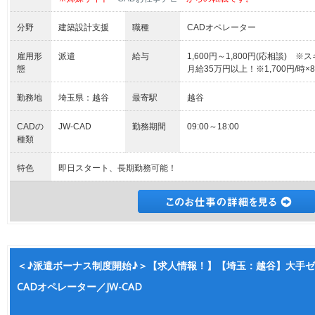
分野
建築設計支援
職種
CADオペレーター
雇用形
派遣
給与
1,600円～1,800円(応相談) 
態
月給35万円以上！※1,700円/時×
勤務地
埼玉県：越谷
最寄駅
越谷
CADの
JW-CAD
勤務期間
09:00～18:00
種類
特色
即日スタート、長期勤務可能！
＜♪派遣ボーナス制度開始♪＞【求人情報！】【埼玉：越谷】大手ゼ
CADオペレーター／JW-CAD