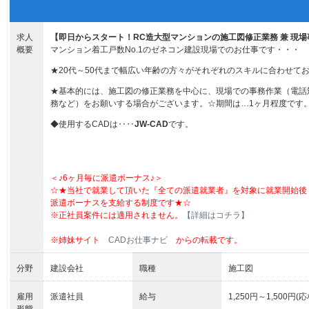
求人
【即日からスタート！RC造大型マンションの施工図修正業務 兼 現
概要
マンション着工戸数No.1のゼネコン建設現場でのお仕事です・・・
★20代～50代まで幅広い年齢の方々がそれぞれのスキルに合わせて
★基本的には、施工図の修正業務を中心に、現場での事務作業（電話
務など）をお願いする場合がございます。☆期間は…1ヶ月程度です
◆使用するCADは‥‥
JW-CAD
です。
＜♪6ヶ月毎に派遣ボーナス♪＞
☆★当社で就業して頂いた『全ての派遣就業者』を対象に就業開始後
派遣ボーナスを支給する制度です★☆
※正社員案件には適用されません。
【詳細はコチラ】
※姉妹サイト
CADお仕事ナビ
からの転載です。
分野
建設会社
職種
施工図
雇用
派遣社員
給与
1,250円～1,500円(