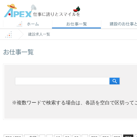
建設求人一覧
建
設
求
※複数ワードで検索する場合は、各語を空白で区切って
人
検
索