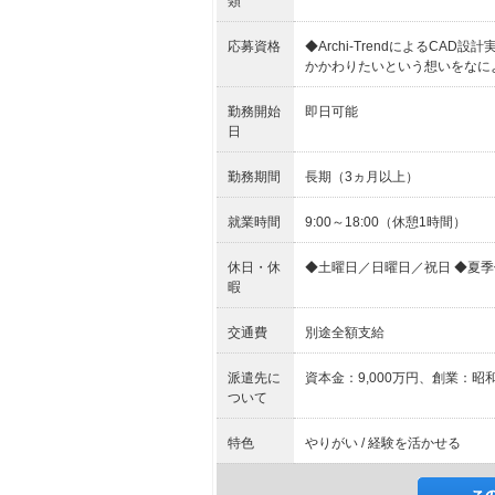
類
応募資格
◆Archi-TrendによるCA
かかわりたいという想いをなに
勤務開始
即日可能
日
勤務期間
長期（3ヵ月以上）
就業時間
9:00～18:00（休憩1時間）
休日・休
◆土曜日／日曜日／祝日 ◆夏季
暇
交通費
別途全額支給
派遣先に
資本金：9,000万円、創業：昭
ついて
特色
やりがい / 経験を活かせる