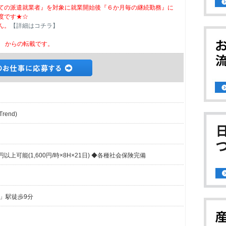
ての派遣就業者』を対象に就業開始後『６か月毎の継続勤務』に
度です★☆
ん。
【詳細はコチラ】
からの転載です。
rend)
円以上可能(1,600円/時×8H×21日) ◆各種社会保険完備
」駅徒歩9分