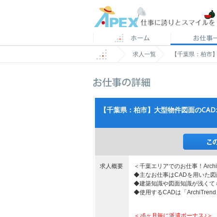
求人一覧
【千葉県：柏市】大
【千葉県：柏市】大型物件図面のCADオペ
求人概要
＜千葉エリアでのお仕事！Archi
◆主なお仕事はCADを用いた
◆建築知識や図面知識が浅くて
◆使用するCADは「ArchiTre
＜♪6ヶ月毎に派遣ボーナス♪＞