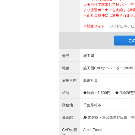
☆★当社で就業して頂いた『全
より派遣ボーナスを支給する制
※正社員案件には適用されませ
※姉妹サイト
CADお仕事ナビ
分野
施工図
職種
施工図CADオペレーター(Archi-T
雇用形態
派遣社員
給与
◆時給：1,600円～ ◆月給26万
勤務地
千葉県柏市
最寄駅
JR常磐線・東武鉄道野田線「柏
CADの種
Archi-Trend