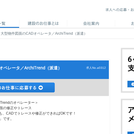
型物件図面のCADオペレータ／ArchiTrend（派遣）
レータ／ArchiTrend（派遣）
求人No.a0312
Trendのオペレーター＞
図面の修正やトレース
も、CADでトレースや修正ができればOKです！
nd」です。