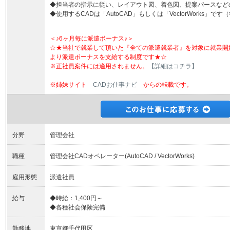
◆担当者の指示に従い、レイアウト図、着色図、提案パースなど
◆使用するCADは「AutoCAD」もしくは「VectorWorks」で
＜♪6ヶ月毎に派遣ボーナス♪＞
☆★当社で就業して頂いた『全ての派遣就業者』を対象に就業開
より派遣ボーナスを支給する制度です★☆
※正社員案件には適用されません。
【詳細はコチラ】
※姉妹サイト
CADお仕事ナビ
からの転載です。
分野
管理会社
職種
管理会社CADオペレーター(AutoCAD / VectorWorks)
雇用形態
派遣社員
給与
◆時給：1,400円～
◆各種社会保険完備
勤務地
東京都千代田区