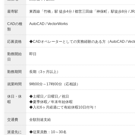
最寄駅
東西線「竹橋」駅 徒歩4分 / 都営三田線「神保町」駅徒歩8分 / 
CADの種
AutoCAD / VectorWorks
類
応募資格
◆CADオペレーターとしての実務経験のある方（AutoCAD / Vecto
勤務開始
即日
日
勤務期間
長期（3ヶ月以上）
就業時間
9時00分～17時00分（応相談）
休日・休
◆土曜日／日曜日／祝日
暇
◆夏季休暇／年末年始休暇
◆入社6ヶ月経過にて有給休暇10日付与！
交通費
全額別途支給
派遣先に
◆従業員数：10～30名