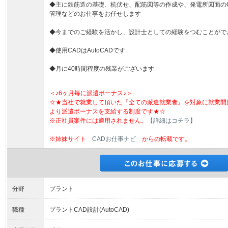
◆主に鉄筋造の基礎、杭伏せ、配筋図等の作成や、発電所図面の
管理などのお仕事をお任せします
◆今までのご経験を活かし、設計士としての経験をつむことがで
◆使用CADはAutoCADです
◆月に40時間程度の残業がございます
＜♪6ヶ月毎に派遣ボーナス♪＞
☆★当社で就業して頂いた『全ての派遣就業者』を対象に就業開
より派遣ボーナスを支給する制度です★☆
※正社員案件には適用されません。
【詳細はコチラ】
※姉妹サイト
CADお仕事ナビ
からの転載です。
分野
プラント
職種
プラントCAD設計(AutoCAD)