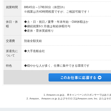
就業時間
8時45分～17時30分（休憩1h）
※残業は月40時間程度ですが、ご相談可能です！
休日・休
◆土・日・祝日／夏季・年末年始・GW休暇ほか
暇
◆継続就業6ケ月後は有給休暇付与
◆産休・育休実績有り
交通費
別途全額支給
派遣先に
◆大手造船会社
ついて
特色
◆穏やかな人が多く、仕事に集中できる環境です
1. Amazon.co.jpは、本キャンペーンのスポンサーではあり
2. Amazon、Amazon.co.jp およびそのロゴはAmazon.com, Inc. 