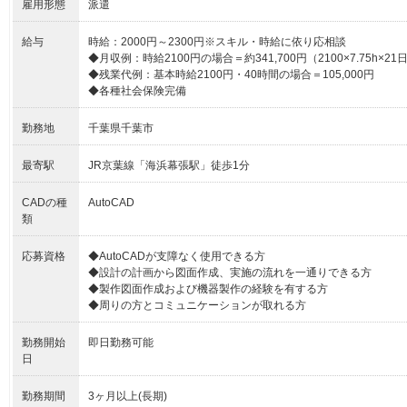
雇用形態
派遣
給与
時給：2000円～2300円※スキル・時給に依り応相談
◆月収例：時給2100円の場合＝約341,700円（2100×7.75h×21
◆残業代例：基本時給2100円・40時間の場合＝105,000円
◆各種社会保険完備
勤務地
千葉県千葉市
最寄駅
JR京葉線「海浜幕張駅」徒歩1分
CADの種
AutoCAD
類
応募資格
◆AutoCADが支障なく使用できる方
◆設計の計画から図面作成、実施の流れを一通りできる方
◆製作図面作成および機器製作の経験を有する方
◆周りの方とコミュニケーションが取れる方
勤務開始
即日勤務可能
日
勤務期間
3ヶ月以上(長期)