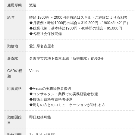
雇用形態
派遣
給与
時給 1800円 ～2000円※時給はスキル・ご経験により応相談
◆月収例：時給1900円の場合＝319,200円（1900×8h×21日）
◆残業代例：基本時給1900円・40時間の場合＝95,000円
◆各種社会保険完備
勤務地
愛知県名古屋市
最寄駅
名古屋市営地下鉄東山線「新栄町駅」徒歩3分
CADの種
V-nas
類
応募資格
◆V-nasの実務経験者優遇
◆コンサルタント業界での実務経験者歓迎
◆技術士資格有資格者優遇
◆周りの方とのコミュニケーションが取れる方
勤務開始
即日勤務可能
日