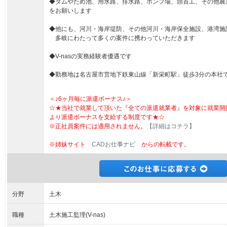
◆ダムやため池、用水路、排水路、ポンプ場、頭首工、その他農
をお願いします
◆他にも、河川・海岸堤防、その他河川・海岸保全施設、港湾施
多岐にわたって多くの案件に携わっていただきます
◆V-nasの実務経験者優遇です
◆勤務地は名古屋市営地下鉄東山線「新栄町駅」徒歩3分の本社
＜♪6ヶ月毎に派遣ボーナス♪＞
☆★当社で就業して頂いた『全ての派遣就業者』を対象に就業開
より派遣ボーナスを支給する制度です★☆
※正社員案件には適用されません。
【詳細はコチラ】
※姉妹サイト
CADお仕事ナビ
からの転載です。
分野
土木
職種
土木施工監理(V-nas)