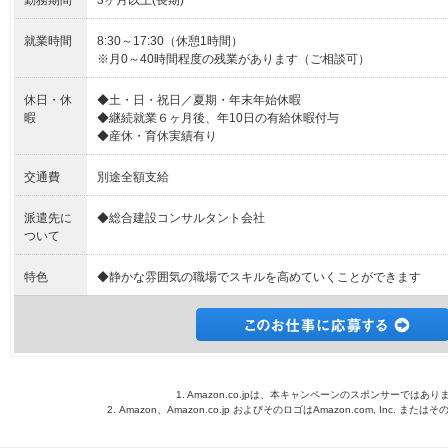
勤務期間
3ヶ月以上(長期)
就業時間
8:30～17:30（休憩1時間）
※月0～40時間程度の残業があります（ご相談可）
休日・休
◆土・日・祝日／夏期・年末年始休暇
暇
◆継続就業６ヶ月後、年10日の有給休暇付与
◆産休・育休実績有り
交通費
別途全額支給
派遣先に
◆総合建設コンサルタント会社
ついて
特色
◆静かな雰囲気の職場でスキルを高めていくことができます
1. Amazon.co.jpは、本キャンペーンのスポンサーではあり
2. Amazon、Amazon.co.jp およびそのロゴはAmazon.com, Inc. 