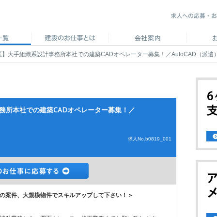
区】大手組織系設計事務所本社での建築CADオペレーター募集！／AutoCAD（派遣
務所本社での建築CADオペレーター募集！／
求人No.b0819_001
の案件、大規模物件でスキルアップして下さい！＞