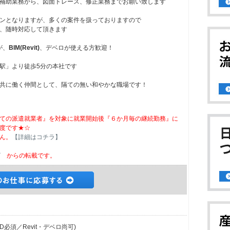
補助業務から、図面トレース、修正業務までお願い致します
ンとなりますが、多くの案件を扱っておりますので
、随時対応して頂きます
が、
BIM(Revit)
、デベロが使える方歓迎！
駅」より徒歩5分の本社です
共に働く仲間として、隔ての無い和やかな職場です！
ての派遣就業者』を対象に就業開始後『６か月毎の継続勤務』に
度です★☆
ん。
【詳細はコチラ】
ビ
からの転載です。
D必須／Revit・デベロ尚可)