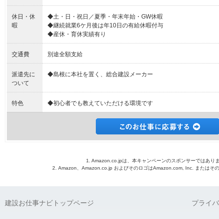
休日・休
◆土・日・祝日／夏季・年末年始・GW休暇
暇
◆継続就業6ケ月後は年10日の有給休暇付与
◆産休・育休実績有り
交通費
別途全額支給
派遣先に
◆島根に本社を置く、総合建設メーカー
ついて
特色
◆初心者でも教えていただける環境です
1. Amazon.co.jpは、本キャンペーンのスポンサーではあり
2. Amazon、Amazon.co.jp およびそのロゴはAmazon.com, Inc. 
建設お仕事ナビトップページ
プライバ