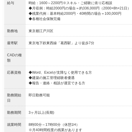
給与
時給：1600～2200円※スキル・ご経験に依り応相談
◆月収例：時給2000円の場合＝約336,000円（2000×8h×21日）
◆残業代例：基本時給2000円・40時間の場合＝100,000円
◆各種社会保険完備
勤務地
東京都江戸川区
最寄駅
東京地下鉄東西線「葛西駅」より徒歩7分
CADの種
類
応募資格
◆Word、Excelが支障なく使用できる方
◆建築の施工管理経験者優遇
◆報告・連絡・相談が適宜できる方
勤務開始
即日勤務可能
日
勤務期間
3ヶ月以上(長期)
就業時間
8時00分～17時00分（休憩1H）
※月40時間程度の残業があります