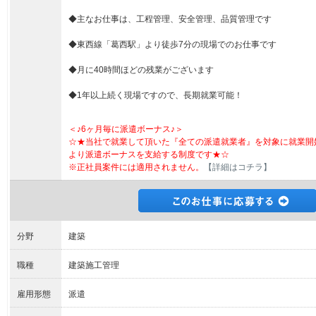
◆主なお仕事は、工程管理、安全管理、品質管理です
◆東西線「葛西駅」より徒歩7分の現場でのお仕事です
◆月に40時間ほどの残業がございます
◆1年以上続く現場ですので、長期就業可能！
＜♪6ヶ月毎に派遣ボーナス♪＞
☆★当社で就業して頂いた『全ての派遣就業者』を対象に就業開
より派遣ボーナスを支給する制度です★☆
※正社員案件には適用されません。
【詳細はコチラ】
分野
建築
職種
建築施工管理
雇用形態
派遣