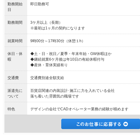
勤務開始
即日勤務可
日
勤務期間
3ケ月以上（長期）
※最初は1ヶ月の契約になります
就業時間
9時00分～17時30分（休憩１h）
休日・休
◆土・日・祝日／夏季・年末年始・GW休暇ほか
暇
◆継続就業6ケ月後は年10日の有給休暇付与
◆産休・育休実績有り
交通費
交通費別途全額支給
派遣先に
百貨店関連の内装設計･施工に力を入れている会社
ついて
落ち着いた雰囲気の職場です
特色
デザインの会社でCADオペレーター業務の経験が積めます