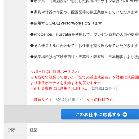
◆ホテル・商業施設を中心にした内装のデザイン会社でのCAD
◆家具や什器の作図や、配置図等の修正業務をしていただきます
◆使用するCADは
VectorWorks
になります
◆Photoshop、Illustratorを使用して、プレゼン資料の図面
◆その他スキルに合わせて、お仕事を割り振らせていただきます
◆就業場所は地下鉄東西線・浅草線・銀座線「日本橋駅」より徒
＜♪6ヶ月毎に派遣ボーナス♪＞
☆★当社で就業して頂いた『全ての派遣就業者』を対象に就業開
より派遣ボーナスを支給する制度です★☆
※正社員案件には適用されません。
【詳細はコチラ】
※姉妹サイト
CADお仕事ナビ
からの転載です。
分野
建築