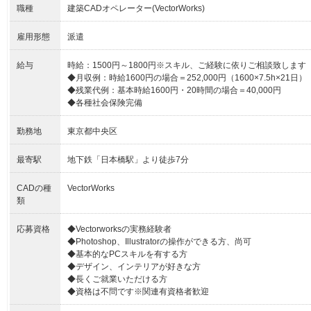
職種
建築CADオペレーター(VectorWorks)
雇用形態
派遣
給与
時給：1500円～1800円※スキル、ご経験に依りご相談致します
◆月収例：時給1600円の場合＝252,000円（1600×7.5h×21日）
◆残業代例：基本時給1600円・20時間の場合＝40,000円
◆各種社会保険完備
勤務地
東京都中央区
最寄駅
地下鉄「日本橋駅」より徒歩7分
CADの種
VectorWorks
類
応募資格
◆Vectorworksの実務経験者
◆Photoshop、Illustratorの操作ができる方、尚可
◆基本的なPCスキルを有する方
◆デザイン、インテリアが好きな方
◆長くご就業いただける方
◆資格は不問です※関連有資格者歓迎