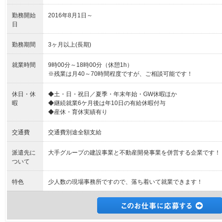
勤務開始
2016年8月1日～
日
勤務期間
3ヶ月以上(長期)
就業時間
9時00分～18時00分（休憩1h）
※残業は月40～70時間程度ですが、ご相談可能です！
休日・休
◆土・日・祝日／夏季・年末年始・GW休暇ほか
暇
◆継続就業6ケ月後は年10日の有給休暇付与
◆産休・育休実績有り
交通費
交通費別途全額支給
派遣先に
大手グループの建設事業と不動産開発事業を併営する企業です！
ついて
特色
少人数の現場事務所ですので、落ち着いて就業できます！