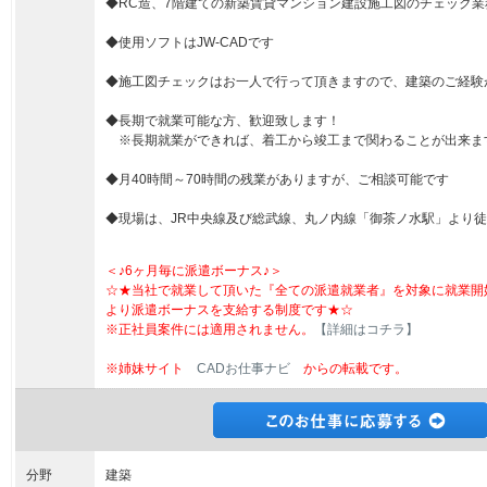
◆RC造、7階建ての新築賃貸マンション建設施工図のチェック
◆使用ソフトはJW-CADです
◆施工図チェックはお一人で行って頂きますので、建築のご経験
◆長期で就業可能な方、歓迎致します！
※長期就業ができれば、着工から竣工まで関わることが出来ま
◆月40時間～70時間の残業がありますが、ご相談可能です
◆現場は、JR中央線及び総武線、丸ノ内線「御茶ノ水駅」より徒
＜♪6ヶ月毎に派遣ボーナス♪＞
☆★当社で就業して頂いた『全ての派遣就業者』を対象に就業開
より派遣ボーナスを支給する制度です★☆
※正社員案件には適用されません。
【詳細はコチラ】
※姉妹サイト
CADお仕事ナビ
からの転載です。
分野
建築