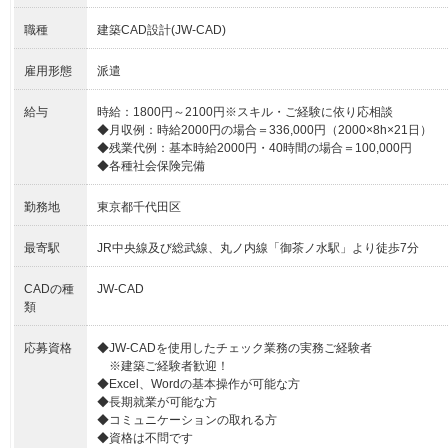
職種
建築CAD設計(JW-CAD)
雇用形態
派遣
給与
時給：1800円～2100円※スキル・ご経験に依り応相談
◆月収例：時給2000円の場合＝336,000円（2000×8h×21日）
◆残業代例：基本時給2000円・40時間の場合＝100,000円
◆各種社会保険完備
勤務地
東京都千代田区
最寄駅
JR中央線及び総武線、丸ノ内線「御茶ノ水駅」より徒歩7分
CADの種
JW-CAD
類
応募資格
◆JW-CADを使用したチェック業務の実務ご経験者
※建築ご経験者歓迎！
◆Excel、Wordの基本操作が可能な方
◆長期就業が可能な方
◆コミュニケーションの取れる方
◆資格は不問です