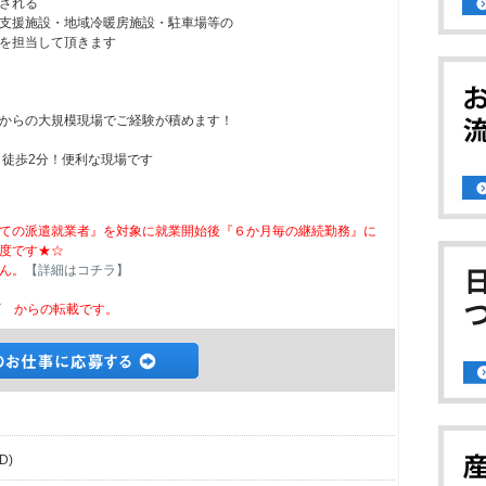
される
支援施設・地域冷暖房施設・駐車場等の
を担当して頂きます
からの大規模現場でご経験が積めます！
り徒歩2分！便利な現場です
ての派遣就業者』を対象に就業開始後『６か月毎の継続勤務』に
度です★☆
ん。
【詳細はコチラ】
ビ
からの転載です。
D)