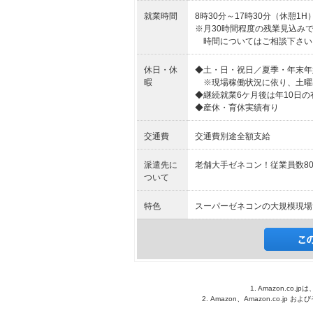
就業時間
8時30分～17時30分（休憩1H
※月30時間程度の残業見込み
時間についてはご相談下さい
休日・休
◆土・日・祝日／夏季・年末年
暇
※現場稼働状況に依り、土曜
◆継続就業6ケ月後は年10日
◆産休・育休実績有り
交通費
交通費別途全額支給
派遣先に
老舗大手ゼネコン！従業員数80
ついて
特色
スーパーゼネコンの大規模現場
1. Amazon.c
2. Amazon、Amazon.co.jp