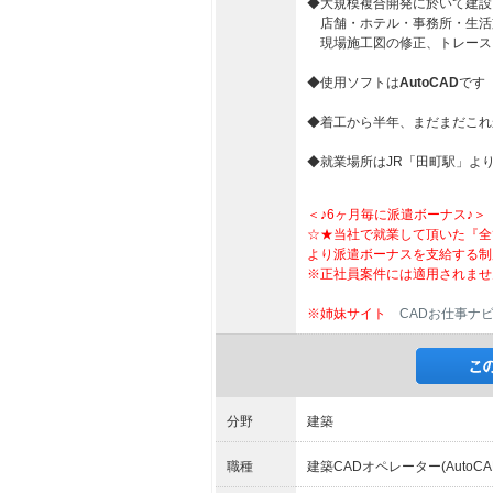
◆大規模複合開発に於いて建設
店舗・ホテル・事務所・生活
現場施工図の修正、トレース
◆使用ソフトは
AutoCAD
です
◆着工から半年、まだまだこれ
◆就業場所はJR「田町駅」よ
＜♪6ヶ月毎に派遣ボーナス♪＞
☆★当社で就業して頂いた『全
より派遣ボーナスを支給する制
※正社員案件には適用されませ
※姉妹サイト
CADお仕事ナ
分野
建築
職種
建築CADオペレーター(AutoCA