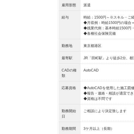
雇用形態
派遣
給与
時給：1500円～※スキル・ご
◆月収例：時給1500円の場合＝25
◆残業代例：基本時給1500円・
◆各種社会保険完備
勤務地
東京都港区
最寄駅
JR「田町駅」より徒歩2分、
CADの種
AutoCAD
類
応募資格
◆AutoCADを使用した施工
◆報告・連絡・相談が適宜でき
◆資格は不問です
勤務開始
ご相談により決定致します
日
勤務期間
3ケ月以上（長期）