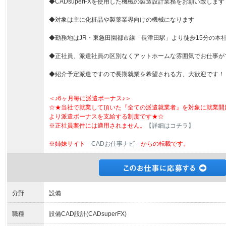
◆CADsuperFXを使用した機械の製造設計業務をお願い致します
◆対象は主に化粧品や製薬業界向けの機械になります
◆勤務地はJR・東急田園都市線「長津田駅」より徒歩15分の本
◆正社員、派遣社員の区別なくアットホームな雰囲気でお仕事が
◆紹介予定派遣ですので長期就業を希望される方、大歓迎です！
＜♪6ヶ月毎に派遣ボーナス♪＞
☆★当社で就業して頂いた『全ての派遣就業者』を対象に就業開
より派遣ボーナスを支給する制度です★☆
※正社員案件には適用されません。
【詳細はコチラ】
※姉妹サイト
CADお仕事ナビ
からの転載です。
分野
設備
職種
設備CAD設計(CADsuperFX)