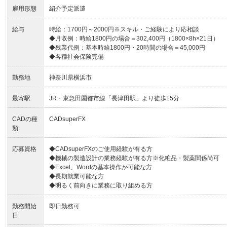
雇用形態
紹介予定派遣
給与
時給：1700円～2000円※スキル・ご経験により応相談
◆月収例：時給1800円の場合＝302,400円（1800×8h×21日）
◆残業代例：基本時給1800円・20時間の場合＝45,000円
◆各種社会保険完備
勤務地
神奈川県横浜市
最寄駅
JR・東急田園都市線「長津田駅」より徒歩15分
CADの種
CADsuperFX
類
応募資格
◆CADsuperFXのご使用経験が有る方
◆機械の製造設計の業務経験が有る方※化粧品・製薬関係尚可
◆Excel、Wordの基本操作が可能な方
◆長期就業可能な方
◆明るく前向きに業務に取り組める方
勤務開始
即日勤務可
日