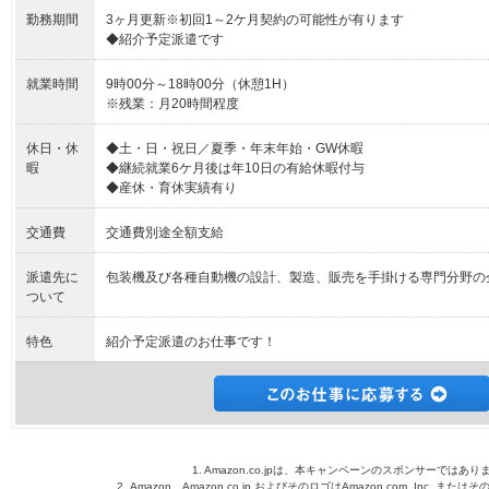
勤務期間
3ヶ月更新※初回1～2ケ月契約の可能性が有ります
◆紹介予定派遣です
就業時間
9時00分～18時00分（休憩1H）
※残業：月20時間程度
休日・休
◆土・日・祝日／夏季・年末年始・GW休暇
暇
◆継続就業6ケ月後は年10日の有給休暇付与
◆産休・育休実績有り
交通費
交通費別途全額支給
派遣先に
包装機及び各種自動機の設計、製造、販売を手掛ける専門分野の
ついて
特色
紹介予定派遣のお仕事です！
1. Amazon.co.jpは、本キャンペーンのスポンサーではあり
2. Amazon、Amazon.co.jp およびそのロゴはAmazon.com, Inc. 