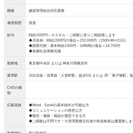
職種
建築管理組合対応業務
雇用形態
派遣
給与
時給1500円～※スキル・ご経験に依りご相談致します
◆月収例：時給1500円の場合＝252,000円（1500×8h×21日）
◆残業代例：基本時給1500円・10時間の場合＝18,750円
◆各種社会保険完備
勤務地
東京都中央区 または 神奈川県横浜市
最寄駅
日比谷線・浅草線「人形町駅」徒歩5分 または JR「東戸塚駅」徒
CADの種
類
応募資格
◆Word、Excelの基本操作が可能な方
◆コミュニケーションの得意な方
◆報告・連絡・相談が適宜できる方
◆ご経験は不問です！※管理業務主任者の有資格者は優遇致しま