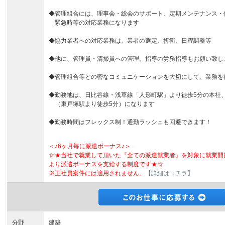
◆管理組合には、理事会・総会のサポート、定期メンテナンス・
緊急時等の対応業務になります
◆協力業者への対応業務は、業者の選定、折衝、日程調整等
◆他に、管理員・清掃員への管理、指導の労務指導もお願い致し
◆管理組合等との密なコミュニケーションを大切にして、業務を
◆勤務地は、日比谷線・浅草線「人形町駅」より徒歩5分の本社
（東戸塚駅より徒歩5分）になります
◆勤務時間はフレックス制！通勤ラッシュも回避できます！
＜♪6ヶ月毎に派遣ボーナス♪＞
☆★当社で就業して頂いた『全ての派遣就業者』を対象に就業開
より派遣ボーナスを支給する制度です★☆
※正社員案件には適用されません。
【詳細はコチラ】
分野
建築