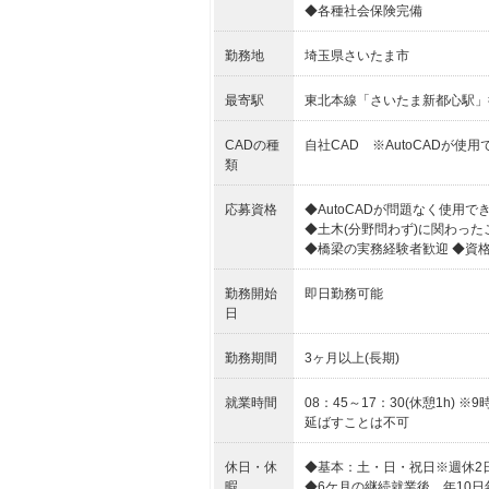
◆各種社会保険完備
勤務地
埼玉県さいたま市
最寄駅
東北本線「さいたま新都心駅」
CADの種
自社CAD ※AutoCADが使
類
応募資格
◆AutoCADが問題なく使用で
◆土木(分野問わず)に関わっ
◆橋梁の実務経験者歓迎 ◆資
勤務開始
即日勤務可能
日
勤務期間
3ヶ月以上(長期)
就業時間
08：45～17：30(休憩1h
延ばすことは不可
休日・休
◆基本：土・日・祝日※週休2
暇
◆6ケ月の継続就業後、年10