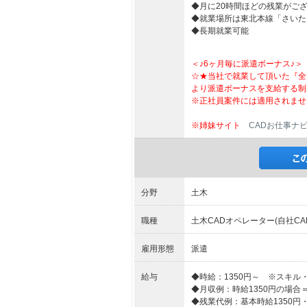
◆月に20時間ほどの残業がご
◆就業場所は東北本線「さいた
◆長期就業可能
＜♪6ヶ月毎に派遣ボーナス♪＞
☆★当社で就業して頂いた『全
より派遣ボーナスを支給する制
※正社員案件には適用されませ
※姉妹サイト
CADお仕事ナ
分野
土木
職種
土木CADオペレーター(自社CA
雇用形態
派遣
給与
◆時給：1350円～ ※スキル
◆月収例：時給1350円の場合＝約21
◆残業代例：基本時給1350円・2