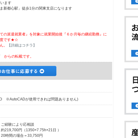
ざいます
ま新都心駅」徒歩1分の関東支店になります
ての派遣就業者』を対象に就業開始後『６か月毎の継続勤務』に
度です★☆
ん。
【詳細はコチラ】
ビ
からの転載です。
D ※AutoCADが使用できれば問題ありません)
・ご経験により応相談
9,700円（1350×7.75h×21日 ）
0時間の場合＝33,750円