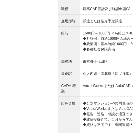
職種
建築CAD設計及び確認申請(Vect
雇用形態
派遣または紹介予定派遣
給与
1500円～1800円 ※時給は
◆月収例：時給1600円の場合＝2
◆残業例：基本時給1600円・20
◆各種社会保険完備
勤務地
東京都千代田区
最寄駅
丸ノ内線・南北線「四ツ谷駅」
CADの種
VectorWorks または Aut
類
応募資格
◆分譲マンションや共同住宅の
◆VectorWorks または Aut
◆報告・連絡・相談が適宜でき
◆建築が好きで、自分から学ん
◆資格は不問です ※関連資格