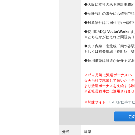
◆大阪に本社のある設計事務所
◆意匠設計のほかにも確認申請
◆対象物件は共同住宅や分譲マ
◆使用CADは
VectorWorks
ま
※どちらかが使えれば問題あり
◆丸ノ内線・南北線「四ツ谷駅
もしくは有楽町線「麹町駅」徒
◆雇用形態は派遣か紹介予定派
＜♪6ヶ月毎に派遣ボーナス♪＞
☆★当社で就業して頂いた『全
より派遣ボーナスを支給する制
※正社員案件には適用されませ
※姉妹サイト
CADお仕事ナ
分野
建築