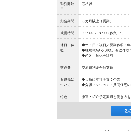
勤務開始
応相談
日
勤務期間
３カ月以上（長期）
就業時間
09：00～18：00(休憩1ｈ)
休日・休
◆土・日・祝日／夏期休暇・年
暇
◆継続就業6ケ月後、有給休暇 
◆産休・育休実績有
交通費
交通費別途全額支給
派遣先に
◆大阪に本社を置く企業
ついて
◆分譲マンション・共同住宅の
特色
派遣・紹介予定派遣と働き方を