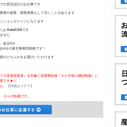
での意匠設計のお仕事です
業務や接客、調査業務もして頂くことがあります
ンションがメインになります
たは
AutoCAD
です
ません
」徒歩6分
歩4分の東京事務所勤務です！
遣のどちらかをお選びいただけます
ての派遣就業者』を対象に就業開始後『６か月毎の継続勤務』に
度です★☆
ん。
【詳細はコチラ】
ビ
からの転載です。