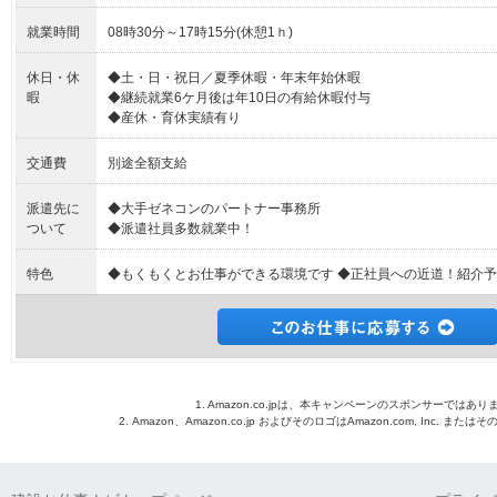
就業時間
08時30分～17時15分(休憩1ｈ)
休日・休
◆土・日・祝日／夏季休暇・年末年始休暇
暇
◆継続就業6ケ月後は年10日の有給休暇付与
◆産休・育休実績有り
交通費
別途全額支給
派遣先に
◆大手ゼネコンのパートナー事務所
ついて
◆派遣社員多数就業中！
特色
◆もくもくとお仕事ができる環境です ◆正社員への近道！紹介
1. Amazon.co.jpは、本キャンペーンのスポンサーではあり
2. Amazon、Amazon.co.jp およびそのロゴはAmazon.com, Inc. 