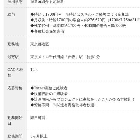
雇用形態
派遣or紹介予定派遣
給与
◆時給：1700円～ ※時給はスキル・ご経験により応相談
◆月収例：時給1700円の場合＝約276,670円（1700×7.75h×
◆残業代例：基本時給1700円・40時間の場合＝85,000円
◆各種社会保険完備
勤務地
東京都港区
最寄駅
東京メトロ千代田線「赤坂」駅 徒歩1分
CADの種
Tfas
類
応募資格
◆Tfasの実務ご経験者
◆設備設計のご経験者
◆計画段階からプロジェクトに参加をしたことがある方歓迎！
◆資格不問 ※関連有資格取得者歓迎！
勤務開始
即日可能
日
勤務期間
3ヶ月以上