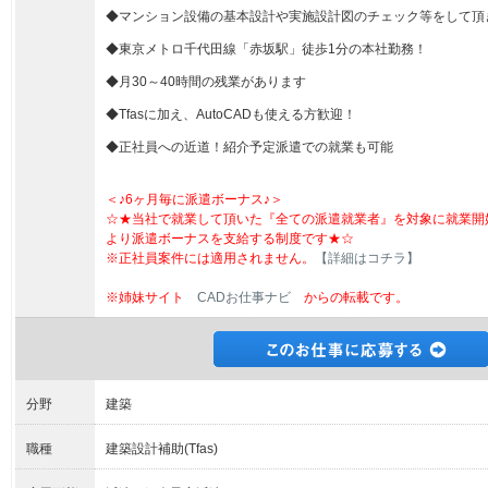
◆マンション設備の基本設計や実施設計図のチェック等をして頂
◆東京メトロ千代田線「赤坂駅」徒歩1分の本社勤務！
◆月30～40時間の残業があります
◆Tfasに加え、AutoCADも使える方歓迎！
◆正社員への近道！紹介予定派遣での就業も可能
＜♪6ヶ月毎に派遣ボーナス♪＞
☆★当社で就業して頂いた『全ての派遣就業者』を対象に就業開
より派遣ボーナスを支給する制度です★☆
※正社員案件には適用されません。
【詳細はコチラ】
※姉妹サイト
CADお仕事ナビ
からの転載です。
分野
建築
職種
建築設計補助(Tfas)