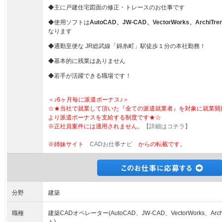
◆主に戸建住宅図面の修正・トレースのお仕事です
◆使用ソフトは
AutoCAD、JW-CAD、VectorWorks、Arch
なります
◆通勤至便な JR総武線「錦糸町」駅徒歩１分の本社勤務！
◆基本的に残業はありません
◆若手が活躍できる職場です！
＜♪6ヶ月毎に派遣ボーナス♪＞
☆★当社で就業して頂いた『全ての派遣就業者』を対象に就業開
より派遣ボーナスを支給する制度です★☆
※正社員案件には適用されません。
【詳細はコチラ】
※姉妹サイト
CADお仕事ナビ
からの転載です。
分野
建築
職種
建築CADオペレーター(AutoCAD、JW-CAD、VectorWorks、A