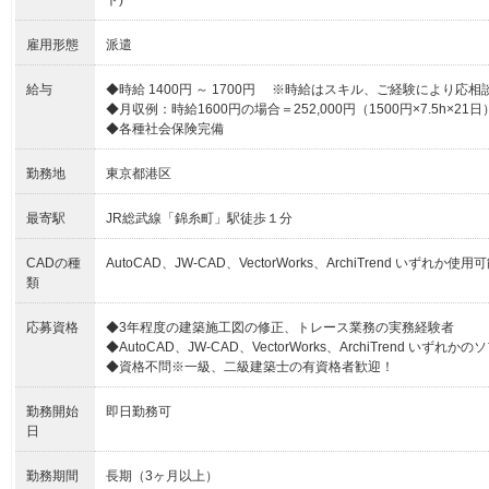
ト)
雇用形態
派遣
給与
◆時給 1400円 ～ 1700円 ※時給はスキル、ご経験により応相
◆月収例：時給1600円の場合＝252,000円（1500円×7.5h×21日
◆各種社会保険完備
勤務地
東京都港区
最寄駅
JR総武線「錦糸町」駅徒歩１分
CADの種
AutoCAD、JW-CAD、VectorWorks、ArchiTrend いずれか
類
応募資格
◆3年程度の建築施工図の修正、トレース業務の実務経験者
◆AutoCAD、JW-CAD、VectorWorks、ArchiTrend いずれ
◆資格不問※一級、二級建築士の有資格者歓迎！
勤務開始
即日勤務可
日
勤務期間
長期（3ヶ月以上）