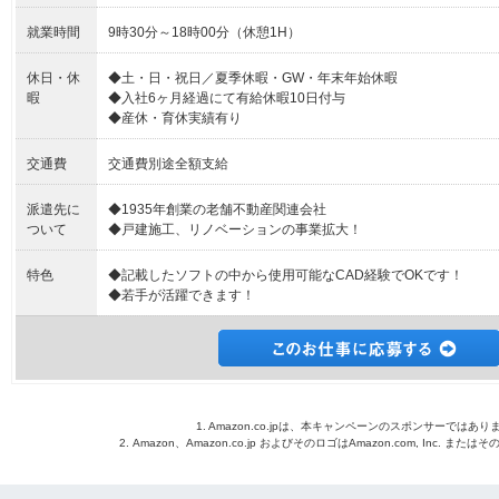
就業時間
9時30分～18時00分（休憩1H）
休日・休
◆土・日・祝日／夏季休暇・GW・年末年始休暇
暇
◆入社6ヶ月経過にて有給休暇10日付与
◆産休・育休実績有り
交通費
交通費別途全額支給
派遣先に
◆1935年創業の老舗不動産関連会社
ついて
◆戸建施工、リノベーションの事業拡大！
特色
◆記載したソフトの中から使用可能なCAD経験でOKです！
◆若手が活躍できます！
1. Amazon.co.jpは、本キャンペーンのスポンサーではあり
2. Amazon、Amazon.co.jp およびそのロゴはAmazon.com, Inc. 