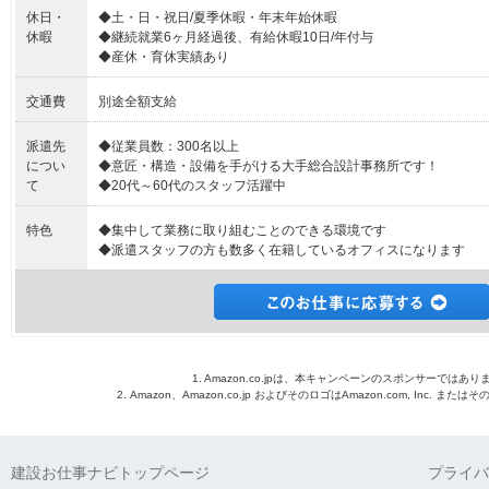
休日・
◆土・日・祝日/夏季休暇・年末年始休暇
休暇
◆継続就業6ヶ月経過後、有給休暇10日/年付与
◆産休・育休実績あり
交通費
別途全額支給
派遣先
◆従業員数：300名以上
につい
◆意匠・構造・設備を手がける大手総合設計事務所です！
て
◆20代～60代のスタッフ活躍中
特色
◆集中して業務に取り組むことのできる環境です
◆派遣スタッフの方も数多く在籍しているオフィスになります
1. Amazon.co.jpは、本キャンペーンのスポンサーではあり
2. Amazon、Amazon.co.jp およびそのロゴはAmazon.com, Inc. 
建設お仕事ナビトップページ
プライバ