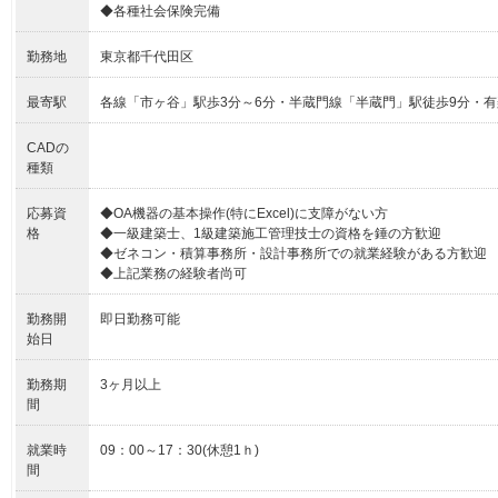
◆各種社会保険完備
勤務地
東京都千代田区
最寄駅
各線「市ヶ谷」駅歩3分～6分・半蔵門線「半蔵門」駅徒歩9分・有
CADの
種類
応募資
◆OA機器の基本操作(特にExcel)に支障がない方
格
◆一級建築士、1級建築施工管理技士の資格を錘の方歓迎
◆ゼネコン・積算事務所・設計事務所での就業経験がある方歓迎
◆上記業務の経験者尚可
勤務開
即日勤務可能
始日
勤務期
3ヶ月以上
間
就業時
09：00～17：30(休憩1ｈ)
間