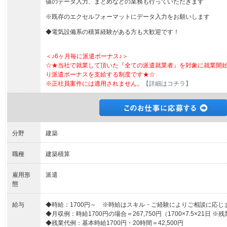
値のテータ入力、まとめなどの業務も行っていただきます
※既存のエクセルフォーマットにデータ入力をお願いします
◆電気設備系の積算経験がある方も大歓迎です！
＜♪6ヶ月毎に派遣ボーナス♪＞
☆★当社で就業して頂いた『全ての派遣就業者』を対象に就業開
り派遣ボーナスを支給する制度です★☆
※正社員案件には適用されません。
【詳細はコチラ】
分野
建築
職種
建築積算
雇用形
派遣
態
給与
◆時給：1700円～ ※時給はスキル・ご経験によりご相談に応じ
◆月収例：時給1700円の場合＝267,750円（1700×7.5×21日 ※
◆残業代例：基本時給1700円・20時間＝42,500円