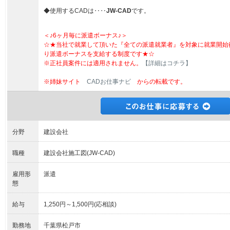
◆使用するCADは‥‥
JW-CAD
です。
＜♪6ヶ月毎に派遣ボーナス♪＞
☆★当社で就業して頂いた『全ての派遣就業者』を対象に就業開始
り派遣ボーナスを支給する制度です★☆
※正社員案件には適用されません。
【詳細はコチラ】
※姉妹サイト
CADお仕事ナビ
からの転載です。
分野
建設会社
職種
建設会社施工図(JW-CAD)
雇用形
派遣
態
給与
1,250円～1,500円(応相談)
勤務地
千葉県松戸市