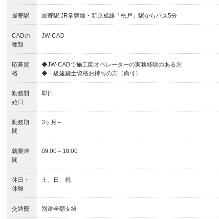
最寄駅
最寄駅:JR常磐線・新京成線「松戸」駅からバス5分
CADの
JW-CAD
種類
応募資
◆JW-CADで施工図オペレーターの実務経験のある方
格
◆一級建築士資格お持ちの方（尚可）
勤務開
即日
始日
勤務期
3ヶ月～
間
就業時
09:00～18:00
間
休日・
土、日、祝
休暇
交通費
別途全額支給