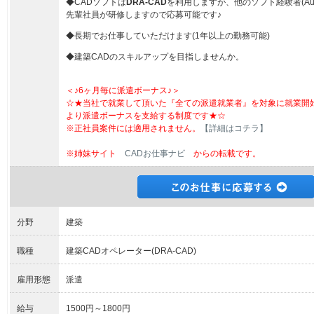
◆CADソフトは
DRA-CAD
を利用しますが、他のソフト経験者(Auto
先輩社員が研修しますので応募可能です♪
◆長期でお仕事していただけます(1年以上の勤務可能)
◆建築CADのスキルアップを目指しませんか。
＜♪6ヶ月毎に派遣ボーナス♪＞
☆★当社で就業して頂いた『全ての派遣就業者』を対象に就業開
より派遣ボーナスを支給する制度です★☆
※正社員案件には適用されません。
【詳細はコチラ】
※姉妹サイト
CADお仕事ナビ
からの転載です。
分野
建築
職種
建築CADオペレーター(DRA-CAD)
雇用形態
派遣
給与
1500円～1800円