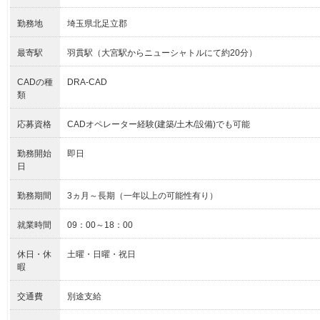
勤務地
埼玉県北足立郡
最寄駅
羽貫駅（大宮駅からニューシャトルにて約20分）
CADの種
DRA-CAD
類
応募資格
CADオペレーター経験(建築/土木/設備)でも可能
勤務開始
即日
日
勤務期間
3ヵ月～長期（一年以上の可能性有り）
就業時間
09：00～18：00
休日・休
土曜・日曜・祝日
暇
交通費
別途支給