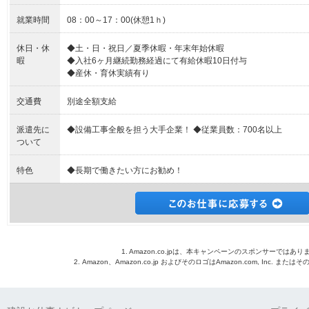
就業時間
08：00～17：00(休憩1ｈ)
休日・休
◆土・日・祝日／夏季休暇・年末年始休暇
暇
◆入社6ヶ月継続勤務経過にて有給休暇10日付与
◆産休・育休実績有り
交通費
別途全額支給
派遣先に
◆設備工事全般を担う大手企業！ ◆従業員数：700名以上
ついて
特色
◆長期で働きたい方にお勧め！
1. Amazon.co.jpは、本キャンペーンのスポンサーではあり
2. Amazon、Amazon.co.jp およびそのロゴはAmazon.com, Inc. 