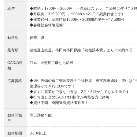
給与
◆時給：1700円～2000円 ※時給はスキル、ご経験に依りご
◆月収例：319,200円（1900×8ｈ×21日※残業代含まず）
◆残業代例：基本時給1900円・20時間の場合＝47,500円
◆各種社会保険完備"
勤務地
神奈川県
最寄駅
箱根登山鉄道、小田急小田原線「箱根湯本駅」よりバス約20分
CADの種
Tfas ※使用可能なら尚可
類
応募資格
◆衛生設備の施工管理業務のご経験者 ※実務未経験、或いはご
整理等ができればOKです！
◆すぐに就業ができない方は、2月・3月からでも大丈夫です
◆打ち出し当のCAD(Tfas)操作が可能な方は尚可
◆資格不問 ※関連有資格者歓迎！
勤務開始
即日勤務可能
日
勤務期間
3ヶ月以上