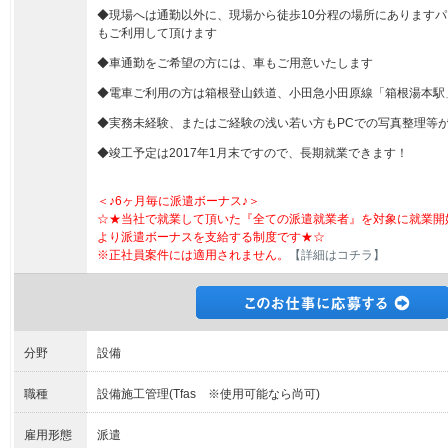
◆現場へは通勤以外に、現場から徒歩10分程の場所にあります
もご利用して頂けます
◆車通勤をご希望の方には、車もご用意いたします
◆電車ご利用の方は箱根登山鉄道、小田急小田原線「箱根湯本駅
◆実務未経験、またはご経験の浅い若い方もPCでの写真整理等が
◆竣工予定は2017年1月末ですので、長期就業できます！
＜♪6ヶ月毎に派遣ボーナス♪＞
☆★当社で就業して頂いた『全ての派遣就業者』を対象に就業開
より派遣ボーナスを支給する制度です★☆
※正社員案件には適用されません。
【詳細はコチラ】
分野
設備
職種
設備施工管理(Tfas ※使用可能なら尚可)
雇用形態
派遣