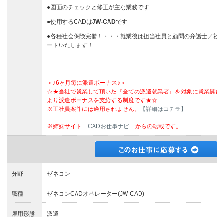
●図面のチェックと修正が主な業務です
●使用するCADは
JW-CAD
です
●各種社会保険完備！・・・就業後は担当社員と顧問の弁護士／
ートいたします！
＜♪6ヶ月毎に派遣ボーナス♪＞
☆★当社で就業して頂いた『全ての派遣就業者』を対象に就業開
より派遣ボーナスを支給する制度です★☆
※正社員案件には適用されません。
【詳細はコチラ】
※姉妹サイト
CADお仕事ナビ
からの転載です。
分野
ゼネコン
職種
ゼネコンCADオペレーター(JW-CAD)
雇用形態
派遣