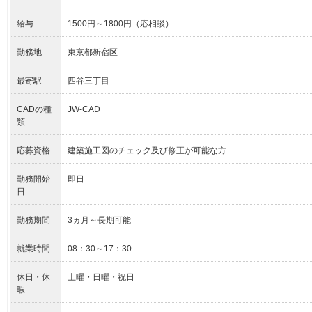
給与
1500円～1800円（応相談）
勤務地
東京都新宿区
最寄駅
四谷三丁目
CADの種
JW-CAD
類
応募資格
建築施工図のチェック及び修正が可能な方
勤務開始
即日
日
勤務期間
3ヵ月～長期可能
就業時間
08：30～17：30
休日・休
土曜・日曜・祝日
暇