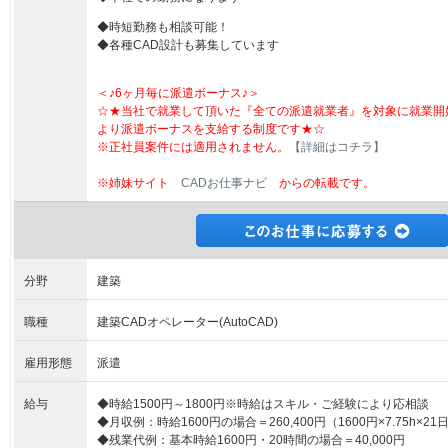
◆時短勤務も相談可能！
◆各種CAD設計も募集しています
＜♪6ヶ月毎に派遣ボーナス♪＞
☆★当社で就業して頂いた『全ての派遣就業者』を対象に就業開
より派遣ボーナスを支給する制度です★☆
※正社員案件には適用されません。
【詳細はコチラ】
※姉妹サイト
CADお仕事ナビ
からの転載です。
分野
建築
職種
建築CADオペレーター(AutoCAD)
雇用形態
派遣
給与
◆時給1500円～1800円※時給はスキル・ご経験により応相談
◆月収例：時給1600円の場合＝260,400円（1600円×7.75h×
◆残業代例：基本時給1600円・20時間の場合＝40,000円