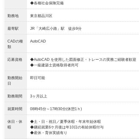
◆各種社会保険完備
勤務地
東京都品川区
最寄駅
JR「大崎広小路」駅 徒歩9分
CADの種
AutoCAD
類
応募資格
◆AutoCAD を使用した図面修正・トレースの実務ご経験者歓迎
◆一級建築士資格取得者尚可
勤務開始
即日可能
日
勤務期間
3ヶ月以上
就業時間
08時45分～17時30分(休憩1ｈ)
休日・休
◆土・日・祝日／夏季休暇・年末年始休暇
暇
◆継続就業6ケ月後は年10日の有給休暇付与
◆産休・育休実績有り