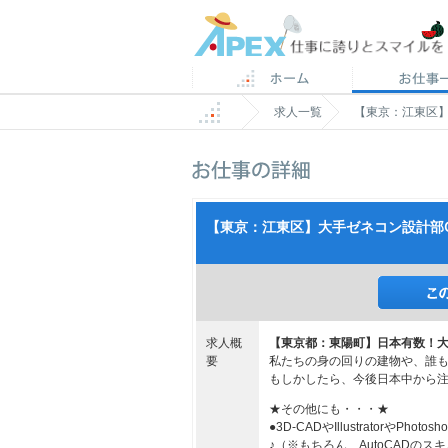
求人一覧
【東京：江東区】
【東京：江東区】大手ゼネコン設計部CA
求人概
【東京都：東陽町】日本有数！
要
私たちの身の回りの建物や、誰も
もしかしたら、今後日本中から注
★その他にも・・・★
●3D-CADやIllustratorや
♪（※もちろん、AutoCADの