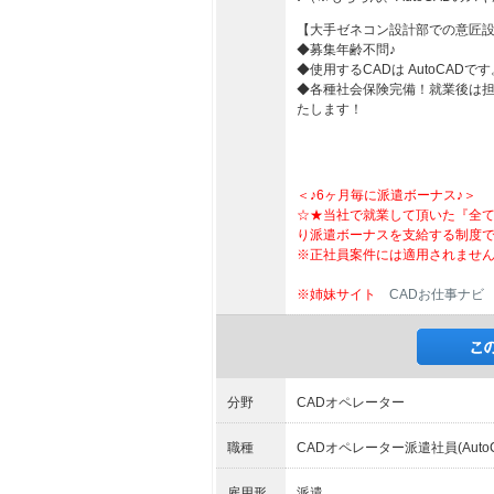
【大手ゼネコン設計部での意匠設
◆募集年齢不問♪
◆使用するCADは AutoCADです
◆各種社会保険完備！就業後は
たします！
＜♪6ヶ月毎に派遣ボーナス♪＞
☆★当社で就業して頂いた『全
り派遣ボーナスを支給する制度
※正社員案件には適用されませ
※姉妹サイト
CADお仕事ナビ
分野
CADオペレーター
職種
CADオペレーター派遣社員(AutoC
雇用形
派遣