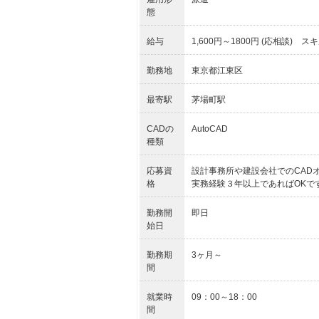
態
給与
1,600円～1800円 (応相談)
勤務地
東京都江東区
最寄駅
茅場町駅
CADの
AutoCAD
種類
応募資
設計事務所や建設会社でのCAD
格
実務経験３年以上であればOKで
勤務開
即日
始日
勤務期
3ヶ月～
間
就業時
09：00～18：00
間