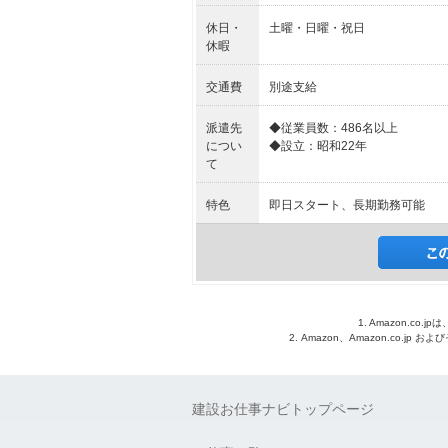
休日・
土曜・日曜・祝日
休暇
交通費
別途支給
派遣先
◆従業員数：486名以上
につい
◆設立：昭和22年
て
特色
即日スタート、長期勤務可能
1. Amazon.c
2. Amazon、Amazon.co.jp
建設お仕事ナビトップページ