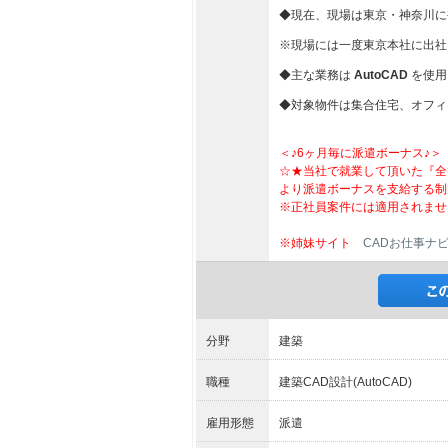
◆現在、現場は東京・神奈川に
※現場には一度東京本社に出社
◆主な業務は
AutoCAD
を使用
◆対象物件は集合住宅、オフィ
＜♪6ヶ月毎に派遣ボーナス♪＞
☆★当社で就業して頂いた『全
より派遣ボーナスを支給する制
※正社員案件には適用されませ
※姉妹サイト
CADお仕事ナ
分野
建築
職種
建築CAD設計(AutoCAD)
雇用形態
派遣