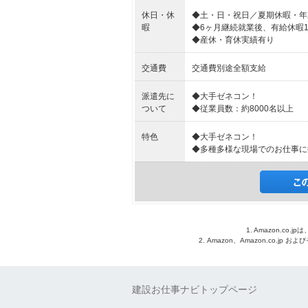
休日・休
◆土・日・祝日／夏期休暇・年
暇
◆6ヶ月継続就業後、有給休暇1
◆産休・育休実績有り
交通費
交通費別途全額支給
派遣先に
◆大手ゼネコン！
ついて
◆従業員数：約8000名以上
特色
◆大手ゼネコン！
◆多種多様な現場でのお仕事に
1. Amazon.c
2. Amazon、Amazon.co.jp
建設お仕事ナビトップページ