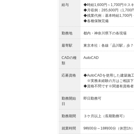
給与
◆時給1,600円～1,700円
◆月収例：285,600円（1,70
◆残業代例：基本時給1,700円・
◆各種保険完備
勤務地
都内・神奈川県下の各現場
最寄駅
東京本社：各線「品川駅」歩７
CADの種
AutoCAD
類
応募資格
◆AutoCADを使用した建築
※実務未経験の方はご相談下
◆資格不問です※関連有資格者
勤務開始
即日勤務可
日
勤務期間
３ケ月以上（長期勤務可）
就業時間
9時00分～18時00分（休憩1h