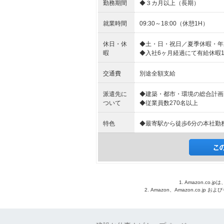
勤務期間
◆３カ月以上（長期）
就業時間
09:30～18:00（休憩1H）
休日・休
◆土・日・祝日／夏季休暇・年
暇
◆入社6ヶ月経過にて有給休暇1
交通費
別途全額支給
派遣先に
◆建築・都市・環境の総合計画
ついて
◆従業員数270名以上
特色
◆最寄駅から徒歩6分の本社勤
1. Amazon.c
2. Amazon、Amazon.co.jp