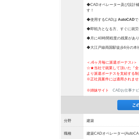
◆CADオペレーター及び設計
す！
◆使用するCADは
AutoCAD
で
◆即戦力となる方、すぐに就労
◆月に40時間程度の残業があ
◆大江戸線両国駅徒歩6分の本
＜♪6ヶ月毎に派遣ボーナス♪＞
☆★当社で就業して頂いた『全
より派遣ボーナスを支給する制
※正社員案件には適用されませ
※姉妹サイト
CADお仕事ナ
分野
建築
職種
建築CADオペレーター(AutoCA