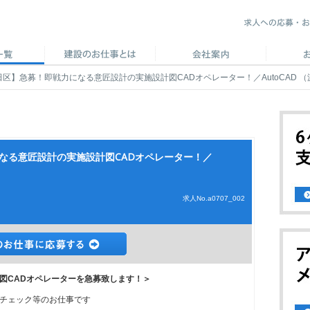
田区】急募！即戦力になる意匠設計の実施設計図CADオペレーター！／AutoCAD （
なる意匠設計の実施設計図CADオペレーター！／
求人No.a0707_002
図CADオペレーターを急募致します！＞
チェック等のお仕事です