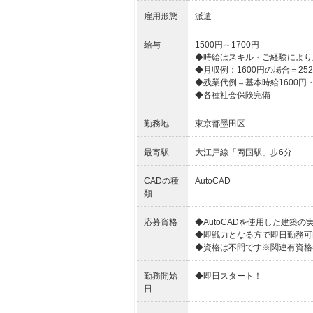
雇用形態
派遣
給与
1500円～1700円
◆時給はスキル・ご経験により
◆月収例：1600円の場合＝252,
◆残業代例＝基本時給1600円・4
◆各種社会保険完備
勤務地
東京都墨田区
最寄駅
大江戸線「両国駅」歩6分
CADの種
AutoCAD
類
応募資格
◆AutoCADを使用した建築
◆即戦力となる方で即日勤務可
◆資格は不問です※関連有資格
勤務開始
◆即日スタート！
日