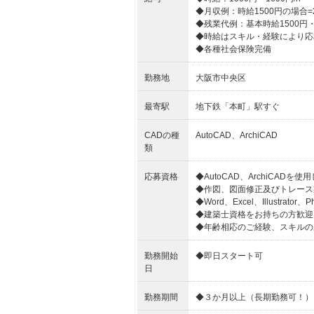
◆月収例：時給1500円の場合=25
◆残業代例：基本時給1500円・2
◆時給はスキル・経験により応
◆各種社会保険完備
勤務地
大阪市中央区
最寄駅
地下鉄「本町」駅すぐ
CADの種
AutoCAD、ArchiCAD
類
応募資格
◆AutoCAD、ArchiCA
◆作図、図面修正及びトレース
◆Word、Excel、Illustrato
◆建築士資格をお持ちの方歓迎
◆年齢相応のご経験、スキルの
勤務開始
◆即日スタート可
日
勤務期間
◆３か月以上（長期勤務可！）