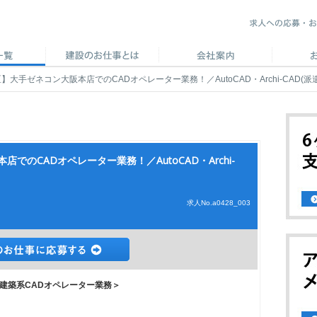
大手ゼネコン大阪本店でのCADオペレーター業務！／AutoCAD・Archi-CAD(派
のCADオペレーター業務！／AutoCAD・Archi-
求人No.a0428_003
建築系CADオペレーター業務＞