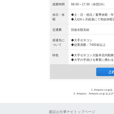
就業時間
08:30～17:30（休憩1H）
休日・休
◆土・日・祝日／夏季休暇・年
暇
◆入社6ヶ月経過にて有給休暇1
交通費
別途全額支給
派遣先に
◆大手ゼネコン
ついて
◆従業員数：7400名以上
特色
◆大手ゼネコン大阪本店内勤務
◆大手の手掛ける事業に携わる
1. Amazon.c
2. Amazon、Amazon.co.jp
建設お仕事ナビトップページ