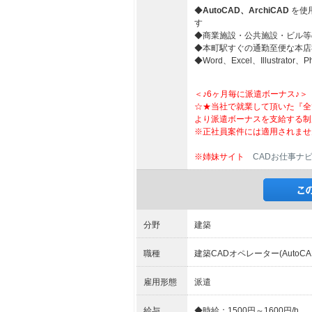
◆
AutoCAD、ArchiCAD
を使
す
◆商業施設・公共施設・ビル等
◆本町駅すぐの通勤至便な本店
◆Word、Excel、Illustrato
＜♪6ヶ月毎に派遣ボーナス♪＞
☆★当社で就業して頂いた『全
より派遣ボーナスを支給する制
※正社員案件には適用されませ
※姉妹サイト
CADお仕事ナ
分野
建築
職種
建築CADオペレーター(AutoCAD
雇用形態
派遣
給与
◆時給：1500円～1600円/h