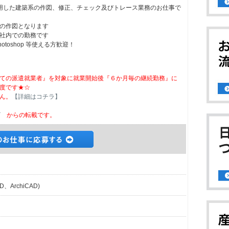
用した建築系の作図、修正、チェック及びトレース業務のお仕事で
の作図となります
社内での勤務です
r、Photoshop 等使える方歓迎！
ての派遣就業者』を対象に就業開始後『６か月毎の継続勤務』に
度です★☆
ん。
【詳細はコチラ】
ビ
からの転載です。
、ArchiCAD)