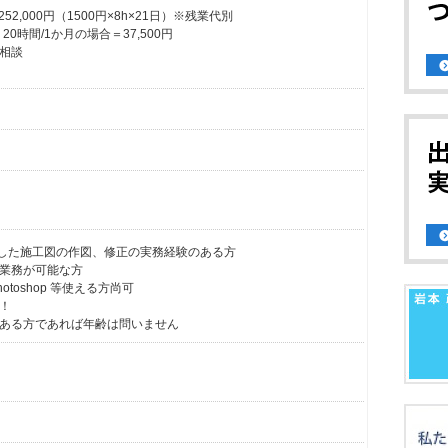
2,000円（1500円×8h×21日）※残業代別
0時間/1か月の場合＝37,500円
相談
Dを使用した施工図の作図、修正の実務経験のある方
業務が可能な方
r、Photoshop 等使える方尚可
！
ある方であれば年齢は問いません