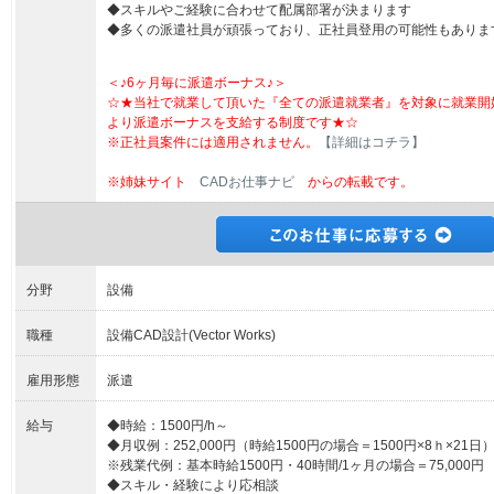
◆スキルやご経験に合わせて配属部署が決まります
◆多くの派遣社員が頑張っており、正社員登用の可能性もありま
＜♪6ヶ月毎に派遣ボーナス♪＞
☆★当社で就業して頂いた『全ての派遣就業者』を対象に就業開
より派遣ボーナスを支給する制度です★☆
※正社員案件には適用されません。
【詳細はコチラ】
※姉妹サイト
CADお仕事ナビ
からの転載です。
分野
設備
職種
設備CAD設計(Vector Works)
雇用形態
派遣
給与
◆時給：1500円/h～
◆月収例：252,000円（時給1500円の場合＝1500円×8ｈ×21日
※残業代例：基本時給1500円・40時間/1ヶ月の場合＝75,000円
◆スキル・経験により応相談