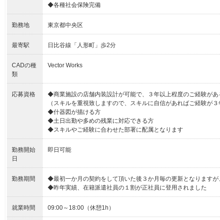
◆各種社会保険完備
勤務地
東京都中央区
最寄駅
日比谷線「人形町」歩2分
CADの種
Vector Works
類
応募資格
◆商業施設の店舗内装設計が可能で、３年以上程度のご経験があ
（スキルを重視致しますので、スキルに自信があればご経験が３
◆什器図が描ける方
◆土日出勤や多めの残業に対応できる方
◆スキルやご経験に合わせた部署に配属となります
勤務開始
即日可能
日
勤務期間
◆最初一か月の契約をして頂いた後３か月毎の更新となりますが
◆昨年実績、在籍派遣社員の１割が正社員に登用されました
就業時間
09:00～18:00（休憩1h）