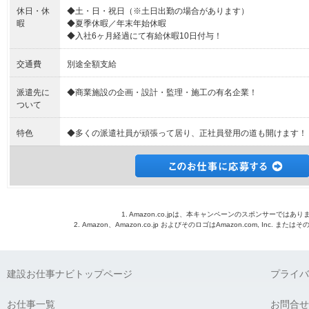
休日・休
◆土・日・祝日（※土日出勤の場合があります）
暇
◆夏季休暇／年末年始休暇
◆入社6ヶ月経過にて有給休暇10日付与！
交通費
別途全額支給
派遣先に
◆商業施設の企画・設計・監理・施工の有名企業！
ついて
特色
◆多くの派遣社員が頑張って居り、正社員登用の道も開けます！
1. Amazon.co.jpは、本キャンペーンのスポンサーではあり
2. Amazon、Amazon.co.jp およびそのロゴはAmazon.com, Inc. 
建設お仕事ナビトップページ
プライバ
お仕事一覧
お問合せ