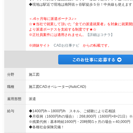
◆現地は駅近で現地は南阿佐ヶ谷駅徒歩５分！中央線も使えます
＜♪6ヶ月毎に派遣ボーナス♪＞
☆★当社で就業して頂いた『全ての派遣就業者』を対象に就業開
より派遣ボーナスを支給する制度です★☆
※正社員案件には適用されません。
【詳細はコチラ】
※姉妹サイト
CADお仕事ナビ
からの転載です。
分野
施工図
職種
施工図CADオペレーター(AutoCAD)
雇用形態
派遣
給与
◆1400円/h～1800円/h スキル、ご経験により応相談
◆月収例（1600円/hの場合）：268,800円（1600円×8×21日
※残業代例：基本時給1600円・20時間/1ヶ月の場合＝40,000円
◆各種社会保険完備！