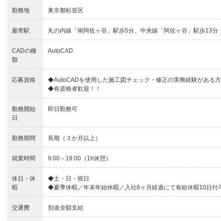
勤務地
東京都杉並区
最寄駅
丸の内線「南阿佐ヶ谷」駅歩5分、中央線「阿佐ヶ谷」駅歩13分
CADの種
AutoCAD
類
応募資格
◆AutoCADを使用した施工図チェック・修正の実務経験がある方
◆有資格者歓迎！！
勤務開始
即日勤務可
日
勤務期間
長期（３か月以上）
就業時間
9:00～18:00（1h休憩）
休日・休
◆土・日・祝日
暇
◆夏季休暇／年末年始休暇／入社6ヶ月経過にて有給休暇10日付
交通費
別途全額支給