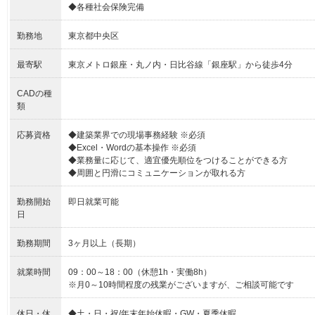
◆各種社会保険完備
勤務地
東京都中央区
最寄駅
東京メトロ銀座・丸ノ内・日比谷線「銀座駅」から徒歩4分
CADの種
類
応募資格
◆建築業界での現場事務経験 ※必須
◆Excel・Wordの基本操作 ※必須
◆業務量に応じて、適宜優先順位をつけることができる方
◆周囲と円滑にコミュニケーションが取れる方
勤務開始
即日就業可能
日
勤務期間
3ヶ月以上（長期）
就業時間
09：00～18：00（休憩1h・実働8h）
※月0～10時間程度の残業がございますが、ご相談可能です
休日・休
◆土・日・祝/年末年始休暇・GW・夏季休暇