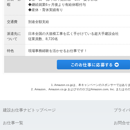
暇
◆継続就業6ヶ月後より有給休暇付与
◆産休・育休実績有り
交通費
別途全額支給
派遣先に
日本全国の大規模工事を広く手がけている超大手建設会社
ついて
従業員数、8,720名
特色
現場事務経験を活かせるお仕事です！
1. Amazon.co.jpは、本キャンペーンのスポンサーではあり
2. Amazon、Amazon.co.jp およびそのロゴはAmazon.com, Inc. 
建設お仕事ナビトップページ
プライバ
お仕事一覧
お問合せ