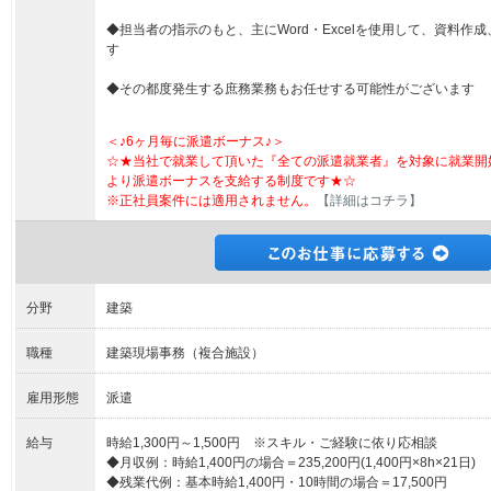
◆担当者の指示のもと、主にWord・Excelを使用して、資料作
す
◆その都度発生する庶務業務もお任せする可能性がございます
＜♪6ヶ月毎に派遣ボーナス♪＞
☆★当社で就業して頂いた『全ての派遣就業者』を対象に就業開
より派遣ボーナスを支給する制度です★☆
※正社員案件には適用されません。
【詳細はコチラ】
分野
建築
職種
建築現場事務（複合施設）
雇用形態
派遣
給与
時給1,300円～1,500円 ※スキル・ご経験に依り応相談
◆月収例：時給1,400円の場合＝235,200円(1,400円×8h×21日)
◆残業代例：基本時給1,400円・10時間の場合＝17,500円