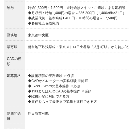
給与
時給1,300円～1,500円 ※時給はスキル・ご経験により応相談
◆月収例：時給1,400円の場合＝235,200円（1,400×8h×21日）
◆残業代例：基本時給1,400円・10時間の場合＝17,500円
◆各種社会保険完備
勤務地
東京都中央区
最寄駅
都営地下鉄浅草線・東京メトロ日比谷線「人形町駅」から徒歩3
CADの種
類
応募資格
◆設備積算の実務経験 ※必須
◆CADオペレーターの実務経験 ※尚可
◆Excel・Wordの基本操作 ※必須
◆TfasまたはAutoCADの基本操作 ※必須
◆臨機応変に対応できる方
◆責任をもって最後まで業務を遂行できる方
勤務開始
即日就業可能
日