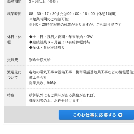
勤務期間
3ヶ月以上（長期）
就業時間
08：30～17：30または09：00～18：00（休憩1時間）
※始業時間のご相談可能
※月0～20時間程度の残業がありますが、ご相談可能です
休日・休
◆土・日・祝日／夏期・年末年始・GW
暇
◆継続就業６ヶ月後より有給休暇付与
◆産休・育休実績有り
交通費
別途全額支給
派遣先に
各地の電気工事や設備工事、携帯電話基地局工事などの情報通信
ついて
備工事会社
従業員数、946名
特色
積算以外にもご興味がある業務があれば、
都度相談の上、お任せ頂けます！