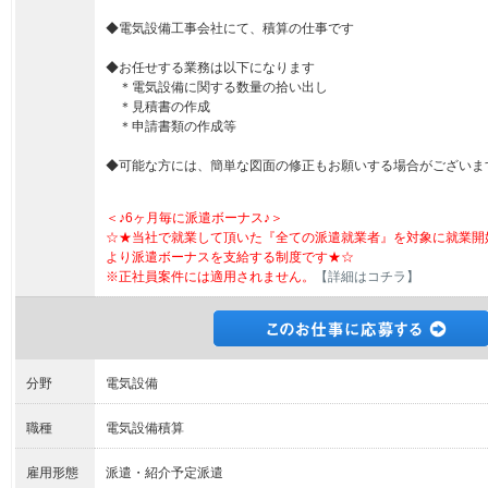
◆電気設備工事会社にて、積算の仕事です
◆お任せする業務は以下になります
＊電気設備に関する数量の拾い出し
＊見積書の作成
＊申請書類の作成等
◆可能な方には、簡単な図面の修正もお願いする場合がございま
＜♪6ヶ月毎に派遣ボーナス♪＞
☆★当社で就業して頂いた『全ての派遣就業者』を対象に就業開
より派遣ボーナスを支給する制度です★☆
※正社員案件には適用されません。
【詳細はコチラ】
分野
電気設備
職種
電気設備積算
雇用形態
派遣・紹介予定派遣