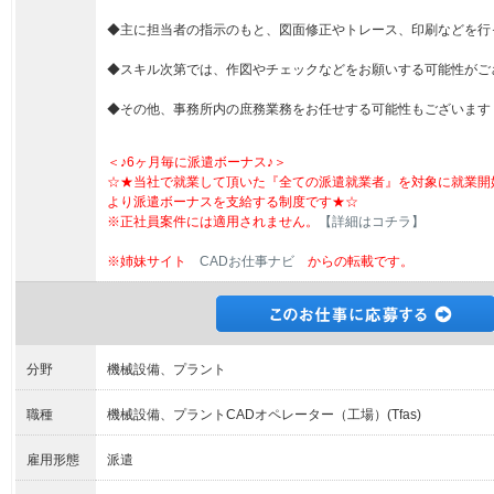
◆主に担当者の指示のもと、図面修正やトレース、印刷などを行
◆スキル次第では、作図やチェックなどをお願いする可能性がご
◆その他、事務所内の庶務業務をお任せする可能性もございます
＜♪6ヶ月毎に派遣ボーナス♪＞
☆★当社で就業して頂いた『全ての派遣就業者』を対象に就業開
より派遣ボーナスを支給する制度です★☆
※正社員案件には適用されません。
【詳細はコチラ】
※姉妹サイト
CADお仕事ナビ
からの転載です。
分野
機械設備、プラント
職種
機械設備、プラントCADオペレーター（工場）(Tfas)
雇用形態
派遣