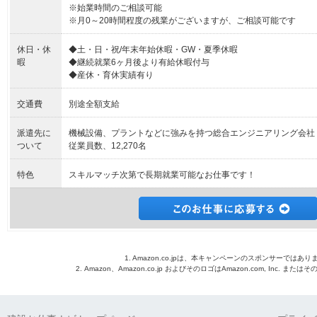
※始業時間のご相談可能
※月0～20時間程度の残業がございますが、ご相談可能です
休日・休
◆土・日・祝/年末年始休暇・GW・夏季休暇
暇
◆継続就業6ヶ月後より有給休暇付与
◆産休・育休実績有り
交通費
別途全額支給
派遣先に
機械設備、プラントなどに強みを持つ総合エンジニアリング会社
ついて
従業員数、12,270名
特色
スキルマッチ次第で長期就業可能なお仕事です！
1. Amazon.co.jpは、本キャンペーンのスポンサーではあり
2. Amazon、Amazon.co.jp およびそのロゴはAmazon.com, Inc. 