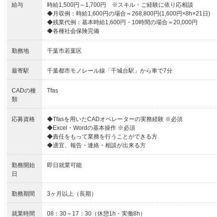
給与
時給1,500円～1,700円 ※スキル・ご経験に依り応相談
◆月収例：時給1,600円の場合＝268,800円(1,600円×8h×21日)
◆残業代例：基本時給1,600円・10時間の場合＝20,000円
◆各種社会保険完備
勤務地
千葉市若葉区
最寄駅
千葉都市モノレール線「千城台駅」から車で7分
CADの種
Tfas
類
応募資格
◆Tfasを用いたCADオペレーターの実務経験 ※必須
◆Excel・Wordの基本操作 ※必須
◆責任をもって業務を行うことができる方
◆適宜、報告・連絡・相談が出来る方
勤務開始
即日就業可能
日
勤務期間
3ヶ月以上（長期）
就業時間
08：30～17：30（休憩1h・実働8h）