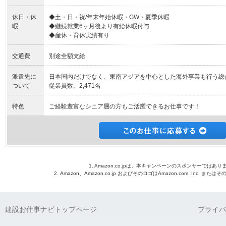
休日・休
◆土・日・祝/年末年始休暇・GW・夏季休暇
暇
◆継続就業6ヶ月後より有給休暇付与
◆産休・育休実績有り
交通費
別途全額支給
派遣先に
日本国内だけでなく、東南アジアを中心とした海外事業も行う総
ついて
従業員数、2,471名
特色
ご経験豊富なシニア層の方もご活躍できるお仕事です！
1. Amazon.co.jpは、本キャンペーンのスポンサーではあり
2. Amazon、Amazon.co.jp およびそのロゴはAmazon.com, Inc. 
建設お仕事ナビトップページ
プライバ