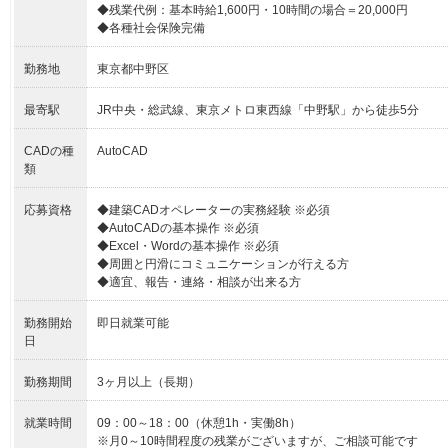
◆残業代例：基本時給1,600円・10時間の場合＝20,000円
◆各種社会保険完備
勤務地
東京都中野区
最寄駅
JR中央・総武線、東京メトロ東西線「中野駅」から徒歩5分
CADの種
AutoCAD
類
応募資格
◆建築CADオペレーターの実務経験 ※必須
◆AutoCADの基本操作 ※必須
◆Excel・Wordの基本操作 ※必須
◆周囲と円滑にコミュニケーションが行える方
◆適宜、報告・連絡・相談が出来る方
勤務開始
即日就業可能
日
勤務期間
3ヶ月以上（長期）
就業時間
09：00～18：00（休憩1h・実働8h）
※月0～10時間程度の残業がございますが、ご相談可能です