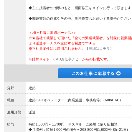
◆主に担当者の指示のもと、図面修正をメインに行って頂きます
◆関連書類の作成やその他、事務作業もお願いする場合がござい
＜♪6ヶ月毎に派遣ボーナス♪＞
☆★当社で就業して頂いた『全ての派遣就業者』を対象に就業開
より派遣ボーナスを支給する制度です★☆
※正社員案件には適用されません。
【詳細はコチラ】
※姉妹サイト
CADお仕事ナビ
からの転載です。
分野
建築
職種
建築CADオペレーター（商業施設、事務所等）(AutoCAD)
雇用形態
派遣
給与
時給1,500円～1,700円 ※スキル・ご経験に依り応相談
◆月収例：時給1,600円の場合＝268,800円(1,600円×8h×21日)