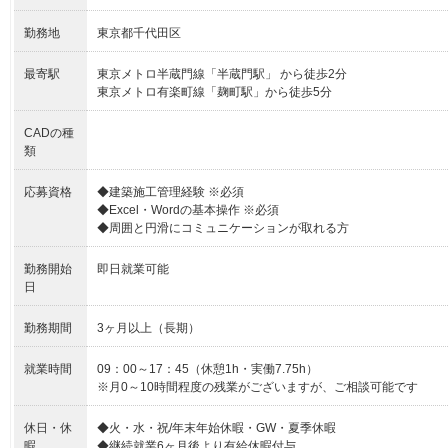
勤務地
東京都千代田区
最寄駅
東京メトロ半蔵門線「半蔵門駅」 から徒歩2分
東京メトロ有楽町線「麹町駅」から徒歩5分
CADの種
類
応募資格
◆建築施工管理経験 ※必須
◆Excel・Wordの基本操作 ※必須
◆周囲と円滑にコミュニケーションが取れる方
勤務開始
即日就業可能
日
勤務期間
3ヶ月以上（長期）
就業時間
09：00～17：45（休憩1h・実働7.75h）
※月0～10時間程度の残業がございますが、ご相談可能です
休日・休
◆火・水・祝/年末年始休暇・GW・夏季休暇
暇
◆継続就業6ヶ月後より有給休暇付与