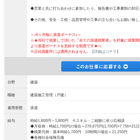
◆営業と共に打ち合わせに参加したり、報告書や工事書類の対応
◆その他、安全・工程・品質管理や工事の立ち合いもお願い致し
＜♪6ヶ月毎に派遣ボーナス♪＞
☆★当社で就業して頂いた『全ての派遣就業者』を対象に就業開
より派遣ボーナスを支給する制度です★☆
※正社員案件には適用されません。
【詳細はコチラ】
分野
建築
職種
建築施工管理（戸建）
雇用形態
派遣
給与
時給1,600円～1,800円 ※スキル・ご経験に依り応相談
◆月収例：時給1,700円の場合＝276,675円(1,700円×7.75h×21日
◆残業代例：基本時給1,700円・10時間の場合＝21,250円
◆各種社会保険完備