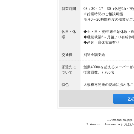
就業時間
08：30～17：30（休憩1h・実
※始業時間のご相談可能
※月0～20時間程度の残業が
休日・休
◆土・日・祝/年末年始休暇・
暇
◆継続就業6ヶ月後より有給休
◆産休・育休実績有り
交通費
別途全額支給
派遣先に
創業400年を超えるスーパーゼ
ついて
従業員数、7,786名
特色
大規模再開発の現場に携わるこ
1. Amazon.c
2. Amazon、Amazon.co.jp