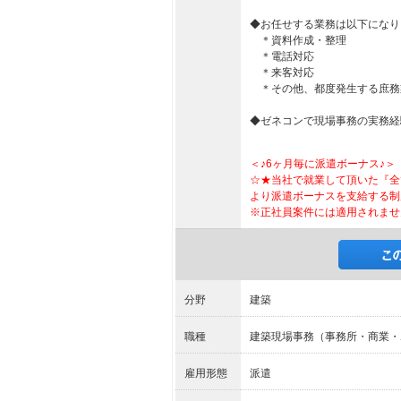
◆お任せする業務は以下になり
＊資料作成・整理
＊電話対応
＊来客対応
＊その他、都度発生する庶務
◆ゼネコンで現場事務の実務経
＜♪6ヶ月毎に派遣ボーナス♪＞
☆★当社で就業して頂いた『全
より派遣ボーナスを支給する制
※正社員案件には適用されませ
分野
建築
職種
建築現場事務（事務所・商業・
雇用形態
派遣