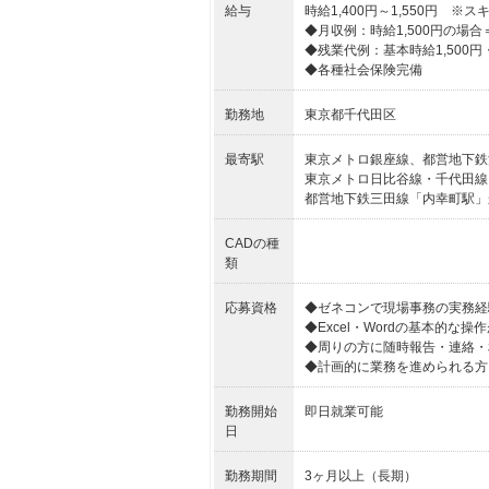
給与
時給1,400円～1,550円 
◆月収例：時給1,500円の場合＝252
◆残業代例：基本時給1,500円・
◆各種社会保険完備
勤務地
東京都千代田区
最寄駅
東京メトロ銀座線、都営地下鉄
東京メトロ日比谷線・千代田線
都営地下鉄三田線「内幸町駅」
CADの種
類
応募資格
◆ゼネコンで現場事務の実務経
◆Excel・Wordの基本的な操
◆周りの方に随時報告・連絡・
◆計画的に業務を進められる方
勤務開始
即日就業可能
日
勤務期間
3ヶ月以上（長期）