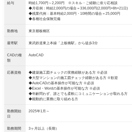
給与
時給1,700円～2,200円 ※スキル・ご経験に依り応相談
◆月収例：時給2,000円の場合＝336,000円(2,000円×8h×21日)
◆残業代例：基本時給2,000円・10時間の場合＝25,000円
◆各種社会保険完備
勤務地
東京都板橋区
最寄駅
東武鉄道東上本線「上板橋駅」から徒歩3分
CADの種
AutoCAD
類
応募資格
◆建築施工図チェックの実務経験がある方 ※必須
◆大型マンションの施工図チェック経験がある方 ※歓迎
◆AutoCADの基本操作が可能な方 ※必須
◆Excel・Wordの基本操作が可能な方 ※必須
◆年齢問わず、誰とでも柔軟にコミュニケーションが取れる方
◆能動的に業務に取り組める方
勤務開始
2025年1月～
日
勤務期間
3ヶ月以上（長期）