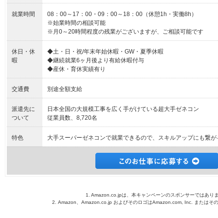
就業時間
08：00～17：00・09：00～18：00（休憩1h・実働8h）
※始業時間の相談可能
※月0～20時間程度の残業がございますが、ご相談可能です
休日・休
◆土・日・祝/年末年始休暇・GW・夏季休暇
暇
◆継続就業6ヶ月後より有給休暇付与
◆産休・育休実績有り
交通費
別途全額支給
派遣先に
日本全国の大規模工事を広く手がけている超大手ゼネコン
ついて
従業員数、8,720名
特色
大手スーパーゼネコンで就業できるので、スキルアップにも繋が
1. Amazon.co.jpは、本キャンペーンのスポンサーではあり
2. Amazon、Amazon.co.jp およびそのロゴはAmazon.com, Inc. 