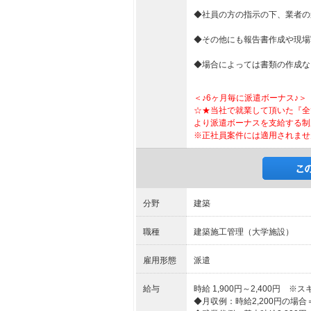
◆社員の方の指示の下、業者の
◆その他にも報告書作成や現場
◆場合によっては書類の作成な
＜♪6ヶ月毎に派遣ボーナス♪＞
☆★当社で就業して頂いた『全
より派遣ボーナスを支給する制
※正社員案件には適用されませ
分野
建築
職種
建築施工管理（大学施設）
雇用形態
派遣
給与
時給 1,900円～2,400円 
◆月収例：時給2,200円の場合＝369