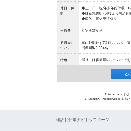
休日・休
◆土・日・祝/年末年始休暇・
暇
◆継続就業6ヶ月後より有給休
◆産休・育休実績有り
交通費
別途全額支給
派遣先に
国内外問わず活躍しており、東
ついて
従業員数2,804名
特色
帰りには駅周辺のスーパーでお
1. Amazon.c
2. Amazon、Amazon.co.jp
建設お仕事ナビトップページ