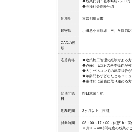
◆残業代例：基本時給2,200円・
◆各種社会保険完備
勤務地
東京都町田市
最寄駅
小田急小田原線「玉川学園前駅
CADの種
類
応募資格
◆建築施工管理の経験がある方
◆Word・Excelの基本操作が
◆大手ゼネコンでの就業経験が
◆年齢問わずどなたともコミュ
◆主体的に業務に取り組める方
勤務開始
即日就業可能
日
勤務期間
3ヶ月以上（長期）
就業時間
08：00～17：00（休憩1h・実
※月20～40時間程度の残業が