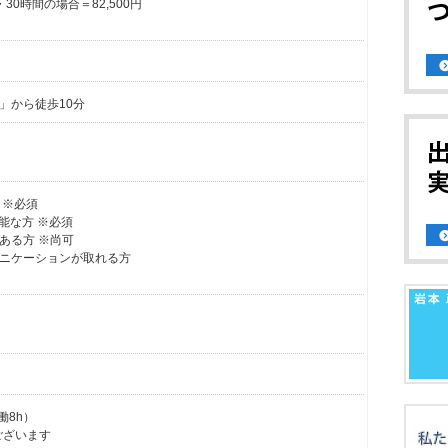
30時間の場合＝82,500円
」から徒歩10分
 ※必須
可能な方 ※必須
ある方 ※尚可
ニケーションが取れる方
働8h）
ございます