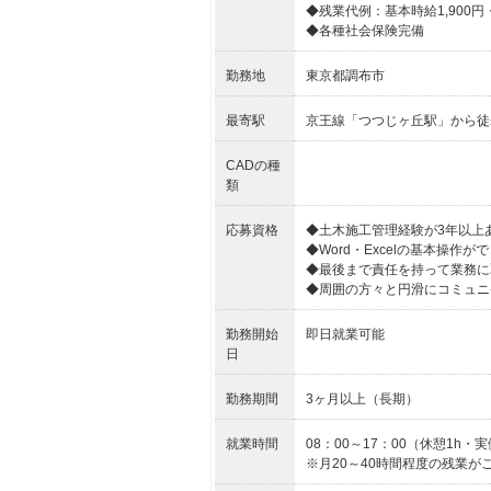
◆残業代例：基本時給1,900円・
◆各種社会保険完備
勤務地
東京都調布市
最寄駅
京王線「つつじヶ丘駅」から徒
CADの種
類
応募資格
◆土木施工管理経験が3年以上
◆Word・Excelの基本操作が
◆最後まで責任を持って業務に
◆周囲の方々と円滑にコミュニ
勤務開始
即日就業可能
日
勤務期間
3ヶ月以上（長期）
就業時間
08：00～17：00（休憩1h・実
※月20～40時間程度の残業が