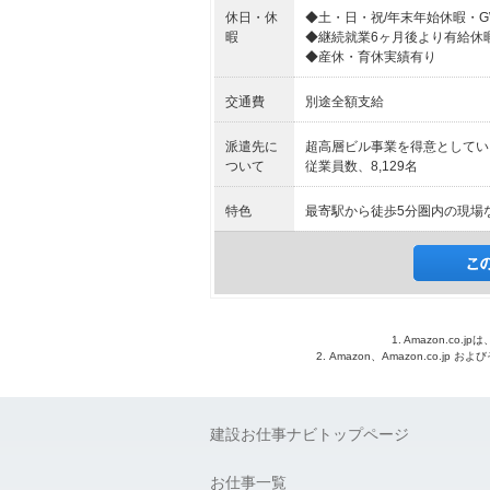
休日・休
◆土・日・祝/年末年始休暇・
暇
◆継続就業6ヶ月後より有給休
◆産休・育休実績有り
交通費
別途全額支給
派遣先に
超高層ビル事業を得意としてい
ついて
従業員数、8,129名
特色
最寄駅から徒歩5分圏内の現場
1. Amazon.c
2. Amazon、Amazon.co.jp
建設お仕事ナビトップページ
お仕事一覧