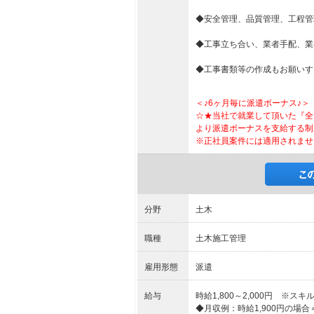
◆安全管理、品質管理、工程管
◆工事立ち合い、業者手配、業
◆工事書類等の作成もお願いす
＜♪6ヶ月毎に派遣ボーナス♪＞
☆★当社で就業して頂いた『全
より派遣ボーナスを支給する制
※正社員案件には適用されませ
分野
土木
職種
土木施工管理
雇用形態
派遣
給与
時給1,800～2,000円 ※
◆月収例：時給1,900円の場合＝319