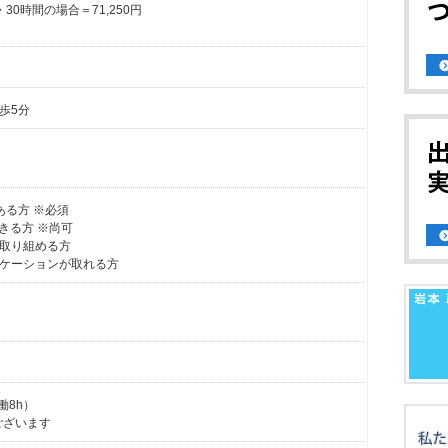
30時間の場合＝71,250円
歩5分
ある方 ※必須
できる方 ※尚可
取り組める方
ケーションが取れる方
働8h）
ございます