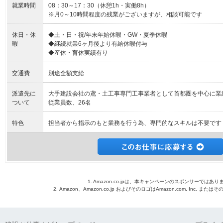
就業時間
08：30～17：30（休憩1h・実働8h）
※月0～10時間程度の残業がございますが、相談可能です
休日・休
◆土・日・祝/年末年始休暇・GW・夏季休暇
暇
◆継続就業6ヶ月後より有給休暇付与
◆産休・育休実績有り
交通費
別途全額支給
派遣先に
大手建設会社の鳶・土工事専門工事業者として首都圏を中心に業
ついて
従業員数、26名
特色
担当者から指示のもと業務を行う為、専門的なスキルは不要です
1. Amazon.co.jpは、本キャンペーンのスポンサーではあり
2. Amazon、Amazon.co.jp およびそのロゴはAmazon.com, Inc. 