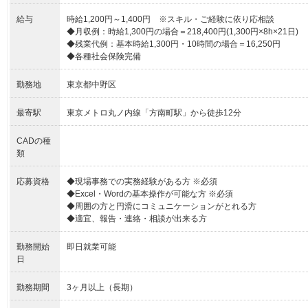
給与
時給1,200円～1,400円 ※スキル・ご経験に依り応相談
◆月収例：時給1,300円の場合＝218,400円(1,300円×8h×21日)
◆残業代例：基本時給1,300円・10時間の場合＝16,250円
◆各種社会保険完備
勤務地
東京都中野区
最寄駅
東京メトロ丸ノ内線「方南町駅」から徒歩12分
CADの種
類
応募資格
◆現場事務での実務経験がある方 ※必須
◆Excel・Wordの基本操作が可能な方 ※必須
◆周囲の方と円滑にコミュニケーションがとれる方
◆適宜、報告・連絡・相談が出来る方
勤務開始
即日就業可能
日
勤務期間
3ヶ月以上（長期）