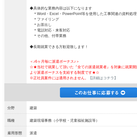
◆具体的な業務内容は以下になります
＊Word・Excel・PowerPoint等を使用した工事関連の資料処理
＊ファイリング
＊お茶出し
＊電話対応・来客対応
＊その他、付帯業務
◆長期就業できる方歓迎致します！
＜♪6ヶ月毎に派遣ボーナス♪＞
☆★当社で就業して頂いた『全ての派遣就業者』を対象に就業開
より派遣ボーナスを支給する制度です★☆
※正社員案件には適用されません。
【詳細はコチラ】
分野
建築
職種
建築現場事務（小学校・児童福祉施設等）
雇用形態
派遣