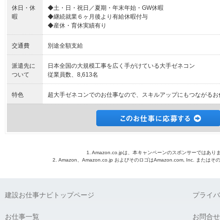
休日・休
◆土・日・祝日／夏期・年末年始・GW休暇
暇
◆継続就業６ヶ月後より有給休暇付与
◆産休・育休実績有り
交通費
別途全額支給
派遣先に
日本全国の大規模工事を広く手がけている大手ゼネコン
ついて
従業員数、8,613名
特色
超大手ゼネコンでのお仕事なので、スキルアップにもつながるお
1. Amazon.co.jpは、本キャンペーンのスポンサーではあり
2. Amazon、Amazon.co.jp およびそのロゴはAmazon.com, Inc. 
建設お仕事ナビトップページ
プライバ
お仕事一覧
お問合せ