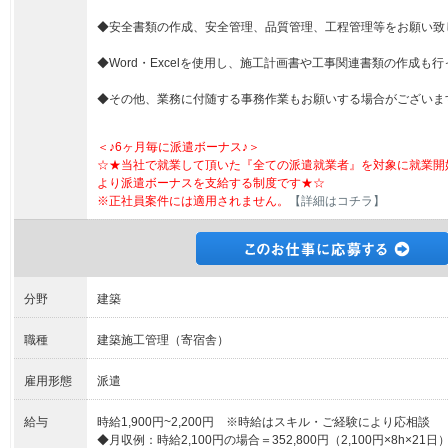
◆安全書類の作成、安全管理、品質管理、工程管理等をお願い致
◆Word・Excelを使用し、施工計画書や工事関連書類の作成も
◆その他、業務に付随する事務作業もお願いする場合がございま
＜♪6ヶ月毎に派遣ボーナス♪＞
☆★当社で就業して頂いた『全ての派遣就業者』を対象に就業開
より派遣ボーナスを支給する制度です★☆
※正社員案件には適用されません。
【詳細はコチラ】
分野
建築
職種
建築施工管理（寄宿舎）
雇用形態
派遣
給与
時給1,900円~2,200円 ※時給はスキル・ご経験により応相談
◆月収例：時給2,100円の場合＝352,800円（2,100円×8h×21日