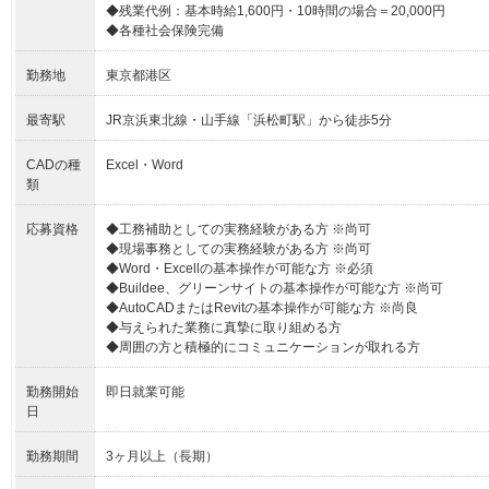
◆残業代例：基本時給1,600円・10時間の場合＝20,000円
◆各種社会保険完備
勤務地
東京都港区
最寄駅
JR京浜東北線・山手線「浜松町駅」から徒歩5分
CADの種
Excel・Word
類
応募資格
◆工務補助としての実務経験がある方 ※尚可
◆現場事務としての実務経験がある方 ※尚可
◆Word・Excellの基本操作が可能な方 ※必須
◆Buildee、グリーンサイトの基本操作が可能な方 ※尚可
◆AutoCADまたはRevitの基本操作が可能な方 ※尚良
◆与えられた業務に真摯に取り組める方
◆周囲の方と積極的にコミュニケーションが取れる方
勤務開始
即日就業可能
日
勤務期間
3ヶ月以上（長期）