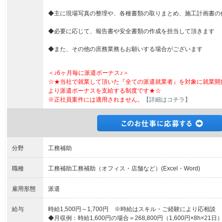
◆主に現場写真の整理や、各種書類の取りまとめ、施工計画書の
◆必要に応じて、報告書や安全書類の作成を担当して頂きます
◆また、その他の庶務業務もお願いする場合がございます
＜♪6ヶ月毎に派遣ボーナス♪＞
☆★当社で就業して頂いた『全ての派遣就業者』を対象に就業開
より派遣ボーナスを支給する制度です★☆
※正社員案件には適用されません。
【詳細はコチラ】
分野
工務補助
職種
工務補助工務補助（オフィス・店舗など）(Excel・Word)
雇用形態
派遣
給与
時給1,500円～1,700円 ※時給はスキル・ご経験により応相談
◆月収例：時給1,600円の場合＝268,800円（1,600円×8h×21日