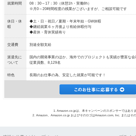
就業時間
08：30～17：30（休憩1h・実働8h）
※月0～20時間程度の残業がございますが、ご相談可能です
休日・休
◆土・日・祝日／夏期・年末年始・GW休暇
暇
◆継続就業６ヶ月後より有給休暇付与
◆産休・育休実績有り
交通費
別途全額支給
派遣先に
国内の開発事業のほか、海外でのプロジェクトも実績が豊富な会
ついて
従業員数、8,129名
特色
長期のお仕事の為、安定した就業が可能です！
1. Amazon.co.jpは、本キャンペーンのスポンサーではあり
2. Amazon、Amazon.co.jp およびそのロゴはAmazon.com, Inc. 