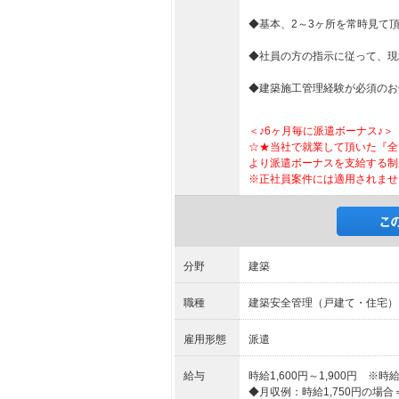
◆基本、2～3ヶ所を常時見て
◆社員の方の指示に従って、現
◆建築施工管理経験が必須のお
＜♪6ヶ月毎に派遣ボーナス♪＞
☆★当社で就業して頂いた『全
より派遣ボーナスを支給する制
※正社員案件には適用されませ
分野
建築
職種
建築安全管理（戸建て・住宅）
雇用形態
派遣
給与
時給1,600円～1,900円 
◆月収例：時給1,750円の場合＝29