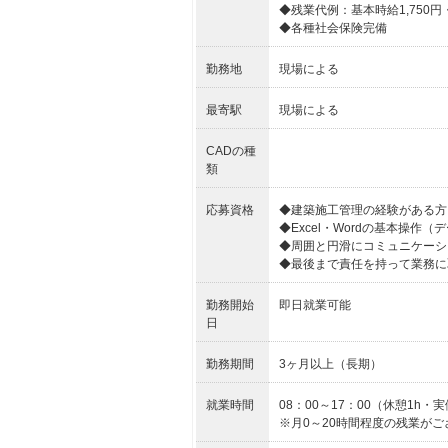
◆残業代例：基本時給1,750円・
◆各種社会保険完備
勤務地
現場による
最寄駅
現場による
CADの種
類
応募資格
◆建築施工管理の経験がある方
◆Excel・Wordの基本操作
◆周囲と円滑にコミュニケーシ
◆最後まで責任を持って業務に
勤務開始
即日就業可能
日
勤務期間
3ヶ月以上（長期）
就業時間
08：00～17：00（休憩1h・実
※月0～20時間程度の残業が