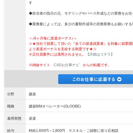
す
◆担当者の指示の元、モデリングやパース作成などの業務をお任
◆業務量によっては、多少の書類作成等の庶務業務もお願いする
＜♪6ヶ月毎に派遣ボーナス♪＞
☆★当社で就業して頂いた『全ての派遣就業者』を対象に就業開
より派遣ボーナスを支給する制度です★☆
※正社員案件には適用されません。
【詳細はコチラ】
※姉妹サイト
CADお仕事ナビ
からの転載です。
分野
建築
職種
建築BIMオペレーター(GLOOBE)
雇用形態
派遣
給与
時給1,600円～1,800円 ※スキル・ご経験に依り応相談