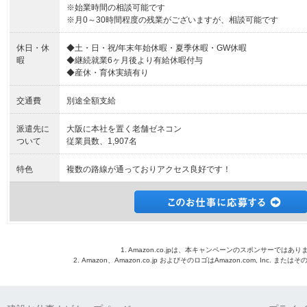
※始業時間の相談可能です
※月0～30時間程度の残業がございますが、相談可能です
休日・休
◆土・日・祝/年末年始休暇・夏季休暇・GW休暇
暇
◆継続就業6ヶ月後より有給休暇付与
◆産休・育休実績有り
交通費
別途全額支給
派遣先に
大阪に本社を置く老舗ゼネコン
ついて
従業員数、1,907名
特色
複数の路線が通っておりアクセス良好です！
1. Amazon.co.jpは、本キャンペーンのスポンサーではあり
2. Amazon、Amazon.co.jp およびそのロゴはAmazon.com, Inc. 