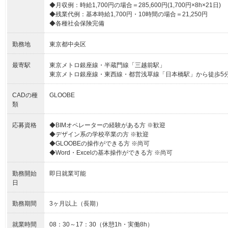
◆月収例：時給1,700円の場合＝285,600円(1,700円×8h×21日)
◆残業代例：基本時給1,700円・10時間の場合＝21,250円
◆各種社会保険完備
勤務地
東京都中央区
最寄駅
東京メトロ銀座線・半蔵門線「三越前駅」
東京メトロ銀座線・東西線・都営浅草線「日本橋駅」から徒歩5
CADの種
GLOOBE
類
応募資格
◆BIMオペレーターの経験がある方 ※歓迎
◆デザイン系の学校卒業の方 ※歓迎
◆GLOOBEの操作ができる方 ※尚可
◆Word・Excelの基本操作ができる方 ※尚可
勤務開始
即日就業可能
日
勤務期間
3ヶ月以上（長期）
就業時間
08：30～17：30（休憩1h・実働8h）