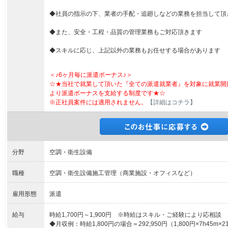
◆社員の指示の下、業者の手配・追廻しなどの業務を担当して頂
◆また、安全・工程・品質の管理業務もご対応頂きます
◆スキルに応じ、上記以外の業務もお任せする場合があります
＜♪6ヶ月毎に派遣ボーナス♪＞
☆★当社で就業して頂いた『全ての派遣就業者』を対象に就業開
より派遣ボーナスを支給する制度です★☆
※正社員案件には適用されません。
【詳細はコチラ】
分野
空調・衛生設備
職種
空調・衛生設備施工管理（商業施設・オフィスなど）
雇用形態
派遣
給与
時給1,700円～1,900円 ※時給はスキル・ご経験により応相談
◆月収例：時給1,800円の場合＝292,950円（1,800円×7h45m×2