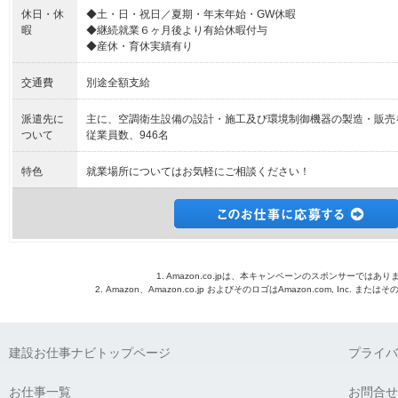
休日・休
◆土・日・祝日／夏期・年末年始・GW休暇
暇
◆継続就業６ヶ月後より有給休暇付与
◆産休・育休実績有り
交通費
別途全額支給
派遣先に
主に、空調衛生設備の設計・施工及び環境制御機器の製造・販売
ついて
従業員数、946名
特色
就業場所についてはお気軽にご相談ください！
1. Amazon.co.jpは、本キャンペーンのスポンサーではあり
2. Amazon、Amazon.co.jp およびそのロゴはAmazon.com, Inc. 
建設お仕事ナビトップページ
プライバ
お仕事一覧
お問合せ