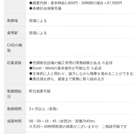
◆残業代例：基本時給1,800円・30時間の場合＝67,500円
◆各種社会保険完備
勤務地
現場による
最寄駅
現場による
CADの種
類
応募資格
◆空調衛生設備の施工管理の実務経験がある ※必須
◆Excel・Wordの基本操作が可能な方 ※必須
◆主体的に人と関わり、協力しながら物事を進めることができる
◆責任感を持ち、最後まで業務に取り組める方
勤務開始
即日就業可能
日
勤務期間
3ヶ月以上（長期）
就業時間
08：00～16：45（休憩1h・実働7h45m）
※月20～40時間程度の残業がございますが、ご相談可能です