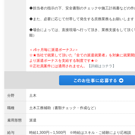
◆担当者の指示の下、安全書類のチェックや施工計画書などの作
◆また、必要に応じて付帯して発生する庶務業務もお願いします
◆場合によっては、直接現場へ行って頂き、業務支援をして頂く
能）
＜♪6ヶ月毎に派遣ボーナス♪＞
☆★当社で就業して頂いた『全ての派遣就業者』を対象に就業開
より派遣ボーナスを支給する制度です★☆
※正社員案件には適用されません。
【詳細はコチラ】
分野
土木
職種
土木工務補助（書類チェック・作成など）
雇用形態
派遣
給与
時給1,300円～1,500円 ※時給はスキル・ご経験により応相談