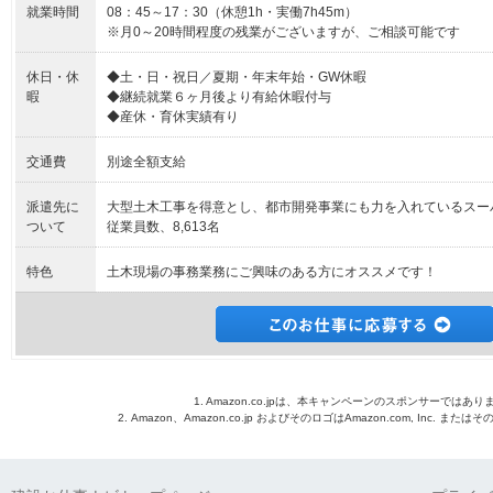
就業時間
08：45～17：30（休憩1h・実働7h45m）
※月0～20時間程度の残業がございますが、ご相談可能です
休日・休
◆土・日・祝日／夏期・年末年始・GW休暇
暇
◆継続就業６ヶ月後より有給休暇付与
◆産休・育休実績有り
交通費
別途全額支給
派遣先に
大型土木工事を得意とし、都市開発事業にも力を入れているスー
ついて
従業員数、8,613名
特色
土木現場の事務業務にご興味のある方にオススメです！
1. Amazon.co.jpは、本キャンペーンのスポンサーではあり
2. Amazon、Amazon.co.jp およびそのロゴはAmazon.com, Inc. 