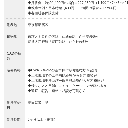
◆月収例：時給1,400円の場合＝227,850円（1,400円×7h45m×2
◆残業代例：基本時給1,400円・10時間の場合＝17,500円
◆各種社会保険完備
勤務地
東京都新宿区
最寄駅
東京メトロ丸の内線「西新宿駅」から徒歩6分
都営大江戸線「都庁前駅」から徒歩7分
CADの種
類
応募資格
◆Excel・Wordの基本操作が可能な方 ※必須
◆土木現場での工務補助経験がある方 ※歓迎
◆土木現場事務及び一般事務経験がある方 ※歓迎
◆様々な方と円滑にコミュニケーションが取れる方
◆適宜、報告・連絡・相談が可能な方
勤務開始
即日就業可能
日
勤務期間
3ヶ月以上（長期）