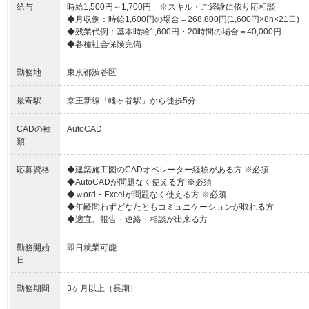
給与
時給1,500円～1,700円 ※スキル・ご経験に依り応相談
◆月収例：時給1,600円の場合＝268,800円(1,600円×8h×21日)
◆残業代例：基本時給1,600円・20時間の場合＝40,000円
◆各種社会保険完備
勤務地
東京都渋谷区
最寄駅
京王新線「幡ヶ谷駅」から徒歩5分
CADの種
AutoCAD
類
応募資格
◆建築施工図のCADオペレーター経験がある方 ※必須
◆AutoCADが問題なく使える方 ※必須
◆ｗord・Excelが問題なく使える方 ※必須
◆年齢問わずどなたともコミュニケーションが取れる方
◆適宜、報告・連絡・相談が出来る方
勤務開始
即日就業可能
日
勤務期間
3ヶ月以上（長期）