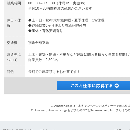
就業時間
08：30～17：30（休憩1h・実働8h）
※月10～30時間程度の残業がございます
休日・休
◆土・日・祝/年末年始休暇・夏季休暇・GW休暇
暇
◆継続就業6ヶ月後より有給休暇付与
◆産休・育休実績有り
交通費
別途全額支給
派遣先に
土木・建築・開発・不動産など建設に関わる様々な事業を展開し
ついて
従業員数、2,804名
特色
長期でご就業頂けるお仕事です！
1. Amazon.co.jpは、本キャンペーンのスポンサーではあり
2. Amazon、Amazon.co.jp およびそのロゴはAmazon.com, Inc. 