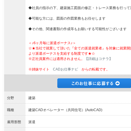
◆社員の指示の下、建築施工図面の修正・トレース業務を行って
◆可能な方には、図面の作図業務もお任せします
◆その他、関連書類の作成等もお願いする可能性がございます
＜♪6ヶ月毎に派遣ボーナス♪＞
☆★当社で就業して頂いた『全ての派遣就業者』を対象に就業開
より派遣ボーナスを支給する制度です★☆
※正社員案件には適用されません。
【詳細はコチラ】
※姉妹サイト
CADお仕事ナビ
からの転載です。
分野
建築
職種
建築CADオペレーター（共同住宅）(AutoCAD)
雇用形態
派遣