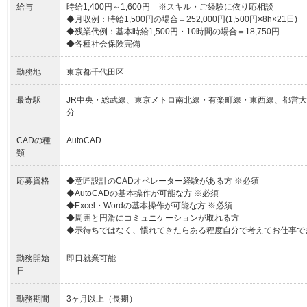
給与
時給1,400円～1,600円 ※スキル・ご経験に依り応相談
◆月収例：時給1,500円の場合＝252,000円(1,500円×8h×21日)
◆残業代例：基本時給1,500円・10時間の場合＝18,750円
◆各種社会保険完備
勤務地
東京都千代田区
最寄駅
JR中央・総武線、東京メトロ南北線・有楽町線・東西線、都営大
分
CADの種
AutoCAD
類
応募資格
◆意匠設計のCADオペレーター経験がある方 ※必須
◆AutoCADの基本操作が可能な方 ※必須
◆Excel・Wordの基本操作が可能な方 ※必須
◆周囲と円滑にコミュニケーションが取れる方
◆示待ちではなく、慣れてきたらある程度自分で考えてお仕事で
勤務開始
即日就業可能
日
勤務期間
3ヶ月以上（長期）