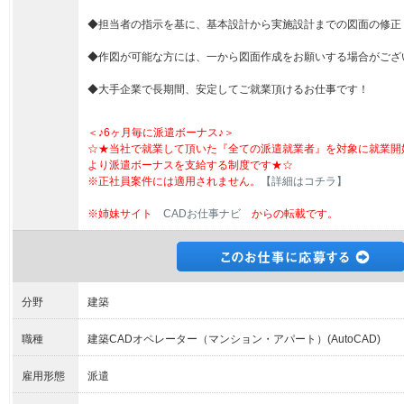
◆担当者の指示を基に、基本設計から実施設計までの図面の修正
◆作図が可能な方には、一から図面作成をお願いする場合がござ
◆大手企業で長期間、安定してご就業頂けるお仕事です！
＜♪6ヶ月毎に派遣ボーナス♪＞
☆★当社で就業して頂いた『全ての派遣就業者』を対象に就業開
より派遣ボーナスを支給する制度です★☆
※正社員案件には適用されません。
【詳細はコチラ】
※姉妹サイト
CADお仕事ナビ
からの転載です。
分野
建築
職種
建築CADオペレーター（マンション・アパート）(AutoCAD)
雇用形態
派遣