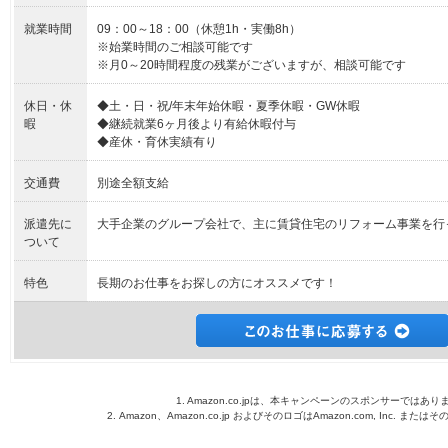
就業時間
09：00～18：00（休憩1h・実働8h）
※始業時間のご相談可能です
※月0～20時間程度の残業がございますが、相談可能です
休日・休
◆土・日・祝/年末年始休暇・夏季休暇・GW休暇
暇
◆継続就業6ヶ月後より有給休暇付与
◆産休・育休実績有り
交通費
別途全額支給
派遣先に
大手企業のグループ会社で、主に賃貸住宅のリフォーム事業を行
ついて
特色
長期のお仕事をお探しの方にオススメです！
1. Amazon.co.jpは、本キャンペーンのスポンサーではあり
2. Amazon、Amazon.co.jp およびそのロゴはAmazon.com, Inc. 