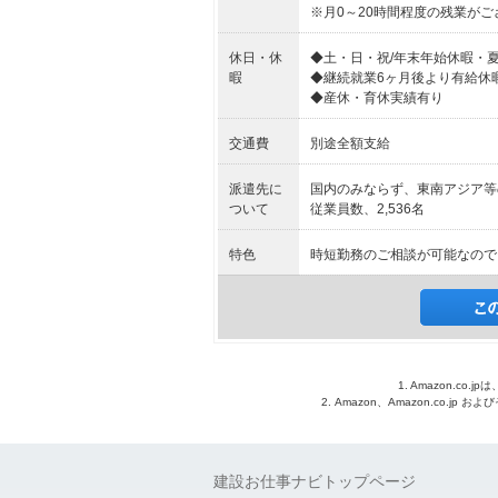
※月0～20時間程度の残業が
休日・休
◆土・日・祝/年末年始休暇・
暇
◆継続就業6ヶ月後より有給休
◆産休・育休実績有り
交通費
別途全額支給
派遣先に
国内のみならず、東南アジア等
ついて
従業員数、2,536名
特色
時短勤務のご相談が可能なので
1. Amazon.c
2. Amazon、Amazon.co.jp
建設お仕事ナビトップページ