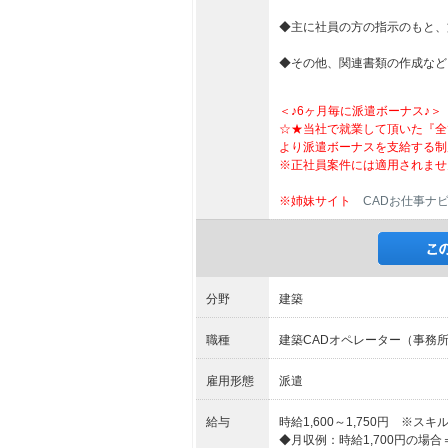
◆主に社員の方の指示のもと、
◆その他、関連書類の作成など
＜♪6ヶ月毎に派遣ボーナス♪＞
☆★当社で就業して頂いた『全
より派遣ボーナスを支給する制
※正社員案件には適用されませ
※姉妹サイト
CADお仕事ナ
分野
建築
職種
建築CADオペレーター（事務所）(
雇用形態
派遣
給与
時給1,600～1,750円 ※
◆月収例：時給1,700円の場合＝285