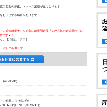
施工図面の修正、トレース業務が主になります
をお任せする場合があります
ての派遣就業者』を対象に就業開始後『６か月毎の継続勤務』に
度です★☆
ん。
【詳細はコチラ】
ビ
からの転載です。
AutoCAD)
スキル・ご経験に依り応相談
,600円(1,700円×8h×21日)