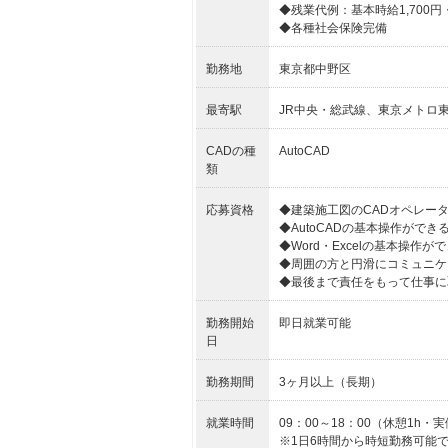
◆残業代例：基本時給1,700円・
◆各種社会保険完備
勤務地
東京都中野区
最寄駅
JR中央・総武線、東京メトロ
CADの種
AutoCAD
類
応募資格
◆建築施工図のCADオペレー
◆AutoCADの基本操作ができ
◆Word・Excelの基本操作が
◆周囲の方と円滑にコミュニケ
◆最後まで責任をもって仕事に
勤務開始
即日就業可能
日
勤務期間
3ヶ月以上（長期）
就業時間
09：00～18：00（休憩1h・実
※1日6時間から時短勤務可能