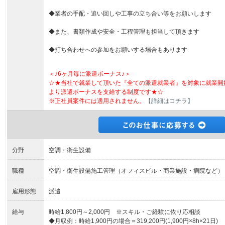
◆業者の手配・追い回しや工事の立ち合い等をお願いします
◆また、書類作成や安全・工程管理も担当して頂きます
◆打ち合わせへの参加をお願いする場合もあります
＜♪6ヶ月毎に派遣ボーナス♪＞
☆★当社で就業して頂いた『全ての派遣就業者』を対象に就業開
より派遣ボーナスを支給する制度です★☆
※正社員案件には適用されません。
【詳細はコチラ】
分野
空調・衛生設備
職種
空調・衛生設備施工管理（オフィスビル・商業施設・病院など）
雇用形態
派遣
給与
時給1,800円～2,000円 ※スキル・ご経験に依り応相談
◆月収例：時給1,900円の場合＝319,200円(1,900円×8h×21日)