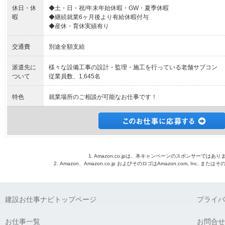
休日・休
◆土・日・祝/年末年始休暇・GW・夏季休暇
暇
◆継続就業6ヶ月後より有給休暇付与
◆産休・育休実績有り
交通費
別途全額支給
派遣先に
様々な設備工事の設計・監理・施工を行っている老舗サブコン
ついて
従業員数、1,645名
特色
就業場所のご相談が可能なお仕事です！
1. Amazon.co.jpは、本キャンペーンのスポンサーではあり
2. Amazon、Amazon.co.jp およびそのロゴはAmazon.com, Inc. 
建設お仕事ナビトップページ
プライバ
お仕事一覧
お問合せ