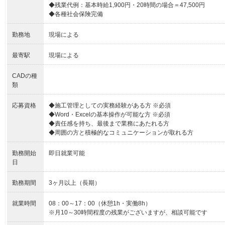
◆残業代例：基本時給1,900円・20時間の場合＝47,500円
◆各種社会保険完備
勤務地
現場による
最寄駅
現場による
CADの種
類
応募資格
◆施工管理としての実務経験がある方 ※必須
◆Word・Excelの基本操作が可能な方 ※必須
◆責任感を持ち、最後まで業務にあたれる方
◆周囲の方と積極的なコミュニケーションが取れる方
勤務開始
即日就業可能
日
勤務期間
3ヶ月以上（長期）
就業時間
08：00～17：00（休憩1h・実働8h）
※月10～30時間程度の残業がございますが、相談可能です