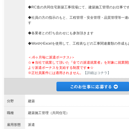
◆RC造の共同住宅新築工事現場にて、建築施工管理のお仕事で
◆社員の方の指示のもと、工程管理・安全管理・品質管理等一連
す
◆各業者との打ち合わせにも参加頂きます
◆WordやExcelを使用して、工程表などの工事関連書類の作成
＜♪6ヶ月毎に派遣ボーナス♪＞
☆★当社で就業して頂いた『全ての派遣就業者』を対象に就業開
より派遣ボーナスを支給する制度です★☆
※正社員案件には適用されません。
【詳細はコチラ】
分野
建築
職種
建築施工管理（共同住宅）
雇用形態
派遣