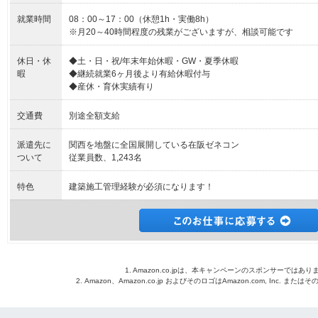
就業時間
08：00～17：00（休憩1h・実働8h）
※月20～40時間程度の残業がございますが、相談可能です
休日・休
◆土・日・祝/年末年始休暇・GW・夏季休暇
暇
◆継続就業6ヶ月後より有給休暇付与
◆産休・育休実績有り
交通費
別途全額支給
派遣先に
関西を地盤に全国展開している在阪ゼネコン
ついて
従業員数、1,243名
特色
建築施工管理経験が必須になります！
1. Amazon.co.jpは、本キャンペーンのスポンサーではあり
2. Amazon、Amazon.co.jp およびそのロゴはAmazon.com, Inc. 