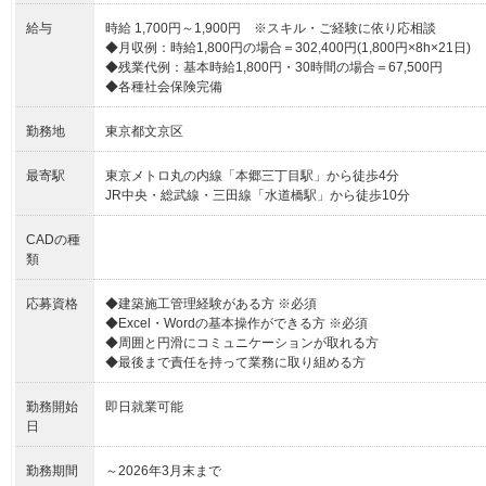
給与
時給 1,700円～1,900円 ※スキル・ご経験に依り応相談
◆月収例：時給1,800円の場合＝302,400円(1,800円×8h×21日)
◆残業代例：基本時給1,800円・30時間の場合＝67,500円
◆各種社会保険完備
勤務地
東京都文京区
最寄駅
東京メトロ丸の内線「本郷三丁目駅」から徒歩4分
JR中央・総武線・三田線「水道橋駅」から徒歩10分
CADの種
類
応募資格
◆建築施工管理経験がある方 ※必須
◆Excel・Wordの基本操作ができる方 ※必須
◆周囲と円滑にコミュニケーションが取れる方
◆最後まで責任を持って業務に取り組める方
勤務開始
即日就業可能
日
勤務期間
～2026年3月末まで