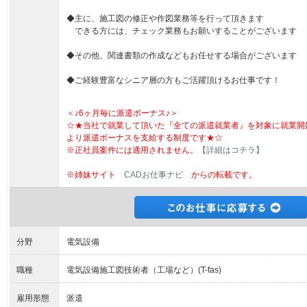
◆主に、施工図の修正や作図業務等を行って頂きます
できる方には、チェック業務もお願いすることがございます
◆その他、関連書類の作成などもお任せする場合がございます
◆ご経験豊富なシニア層の方もご活躍頂けるお仕事です！
＜♪6ヶ月毎に派遣ボーナス♪＞
☆★当社で就業して頂いた『全ての派遣就業者』を対象に就業開
より派遣ボーナスを支給する制度です★☆
※正社員案件には適用されません。
【詳細はコチラ】
※姉妹サイト
CADお仕事ナビ
からの転載です。
分野
電気設備
職種
電気設備施工図技術者（工場など）(T-fas)
雇用形態
派遣