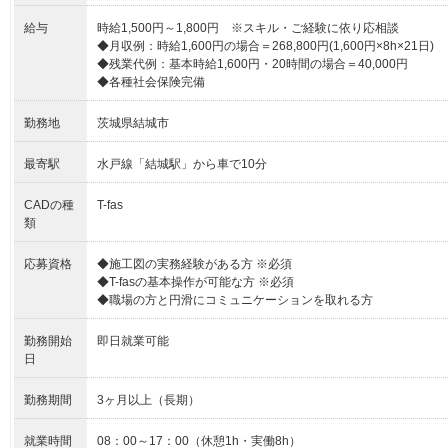
給与
時給1,500円～1,800円 ※スキル・ご経験に依り応相談
◆月収例：時給1,600円の場合＝268,800円(1,600円×8h×21日)
◆残業代例：基本時給1,600円・20時間の場合＝40,000円
◆各種社会保険完備
勤務地
茨城県結城市
最寄駅
水戸線「結城駅」から車で10分
CADの種
T-fas
類
応募資格
◆施工図の実務経験がある方 ※必須
◆T-fasの基本操作が可能な方 ※必須
◆職場の方と円滑にコミュニケーションを取れる方
勤務開始
即日就業可能
日
勤務期間
3ヶ月以上（長期）
就業時間
08：00～17：00（休憩1h・実働8h）