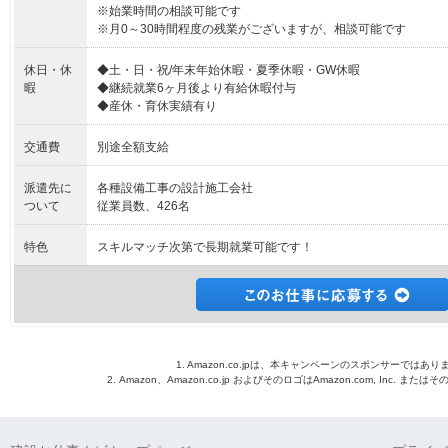
※始業時間の相談可能です
※月0～30時間程度の残業がございますが、相談可能です
休日・休
◆土・日・祝/年末年始休暇・夏季休暇・GW休暇
暇
◆継続就業6ヶ月後より有給休暇付与
◆産休・育休実績有り
交通費
別途全額支給
派遣先に
各種設備工事の設計施工会社
ついて
従業員数、426名
特色
スキルマッチ次第で長期就業可能です！
1. Amazon.co.jpは、本キャンペーンのスポンサーではあり
2. Amazon、Amazon.co.jp およびそのロゴはAmazon.com, Inc. 